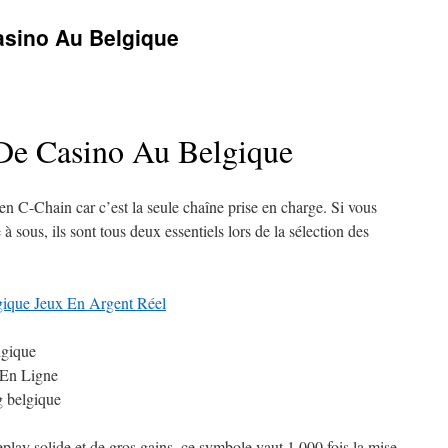
sino Au Belgique
De Casino Au Belgique
 en C-Chain car c’est la seule chaîne prise en charge. Si vous
 sous, ils sont tous deux essentiels lors de la sélection des
gique Jeux En Argent Réel
lgique
 En Ligne
g belgique
play solide et de gros gains, ce symbole vaut 1 000 fois la mise