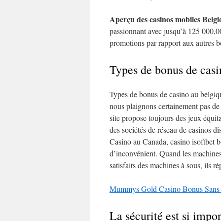
Aperçu des casinos mobiles Belgi
passionnant avec jusqu’à 125 000,0
promotions par rapport aux autres 
Types de bonus de casi
Types de bonus de casino au belgiqu
nous plaignons certainement pas de c
site propose toujours des jeux équit
des sociétés de réseau de casinos dist
Casino au Canada, casino isoftbet 
d’inconvénient. Quand les machines 
satisfaits des machines à sous, ils ré
Mummys Gold Casino Bonus Sans
La sécurité est si impo