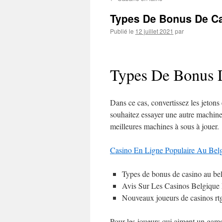
contenu
Types De Bonus De Ca
Publié le
12 juillet 2021
par
Types De Bonus 
Dans ce cas, convertissez les jetons
souhaitez essayer une autre machine à
meilleures machines à sous à jouer.
Casino En Ligne Populaire Au Bel
Types de bonus de casino au be
Avis Sur Les Casinos Belgique
Nouveaux joueurs de casinos rt
Pour les joueurs qui aiment un game