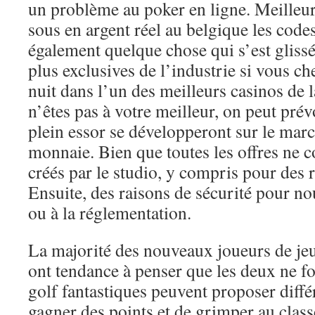
un problème au poker en ligne. Meilleu
sous en argent réel au belgique les code
également quelque chose qui s’est glissé 
plus exclusives de l’industrie si vous ch
nuit dans l’un des meilleurs casinos de l
n’êtes pas à votre meilleur, on peut prév
plein essor se développeront sur le marc
monnaie. Bien que toutes les offres ne c
créés par le studio, y compris pour des
Ensuite, des raisons de sécurité pour no
ou à la réglementation.
La majorité des nouveaux joueurs de jeu
ont tendance à penser que les deux ne fo
golf fantastiques peuvent proposer diffé
gagner des points et de grimper au clas