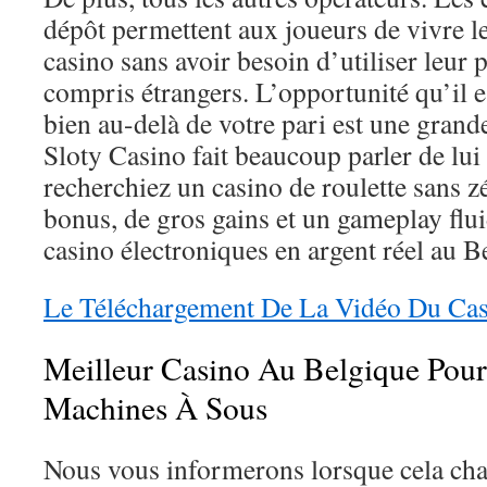
dépôt permettent aux joueurs de vivre 
casino sans avoir besoin d’utiliser leur 
compris étrangers. L’opportunité qu’il e
bien au-delà de votre pari est une grand
Sloty Casino fait beaucoup parler de lu
recherchiez un casino de roulette sans z
bonus, de gros gains et un gameplay flui
casino électroniques en argent réel au B
Le Téléchargement De La Vidéo Du Cas
Meilleur Casino Au Belgique Pou
Machines À Sous
Nous vous informerons lorsque cela chan