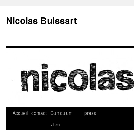
Nicolas Buissart
Accueil
contact
Curriculum
press
Aller
vitae
au