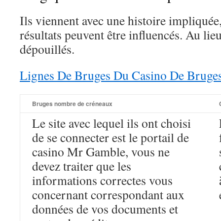
Ils viennent avec une histoire impliquée, 
résultats peuvent être influencés. Au lieu
dépouillés.
Lignes De Bruges Du Casino De Bruge
Bruges nombre de créneaux
Le site avec lequel ils ont choisi
de se connecter est le portail de
casino Mr Gamble, vous ne
devez traiter que les
informations correctes vous
concernant correspondant aux
données de vos documents et