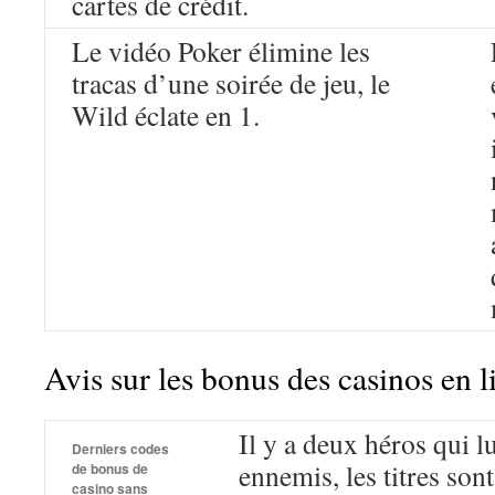
cartes de crédit.
Le vidéo Poker élimine les
tracas d’une soirée de jeu, le
Wild éclate en 1.
Avis sur les bonus des casinos en 
Il y a deux héros qui lu
Derniers codes
ennemis, les titres sont
de bonus de
casino sans