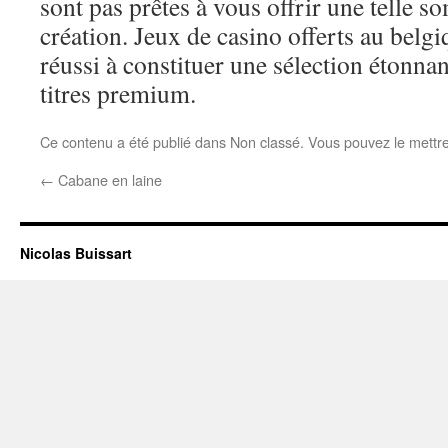
sont pas prêtes à vous offrir une telle 
création. Jeux de casino offerts au belgi
réussi à constituer une sélection étonna
titres premium.
Ce contenu a été publié dans Non classé. Vous pouvez le mettr
←
Cabane en laine
Nicolas Buissart