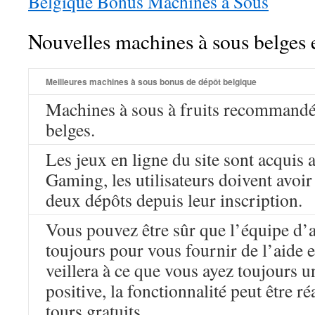
Belgique Bonus Machines à Sous
Nouvelles machines à sous belges 
Meilleures machines à sous bonus de dépôt belgique
Machines à sous à fruits recommandée
belges.
Les jeux en ligne du site sont acquis
Gaming, les utilisateurs doivent avoir
deux dépôts depuis leur inscription.
Vous pouvez être sûr que l’équipe d’as
toujours pour vous fournir de l’aide e
veillera à ce que vous ayez toujours 
positive, la fonctionnalité peut être r
tours gratuits.