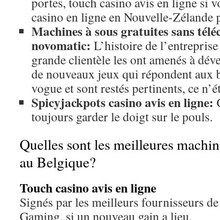
portes, touch casino avis en ligne si 
casino en ligne en Nouvelle-Zélande p
Machines à sous gratuites sans tél
novomatic:
L’histoire de l’entreprise
grande clientèle les ont amenés à dé
de nouveaux jeux qui répondent aux b
vogue et sont restés pertinents, ce n’ét
Spicyjackpots casino avis en ligne:
C
toujours garder le doigt sur le pouls.
Quelles sont les meilleures machin
au Belgique?
Touch casino avis en ligne
Signés par les meilleurs fournisseurs de
Gaming, si un nouveau gain a lieu.