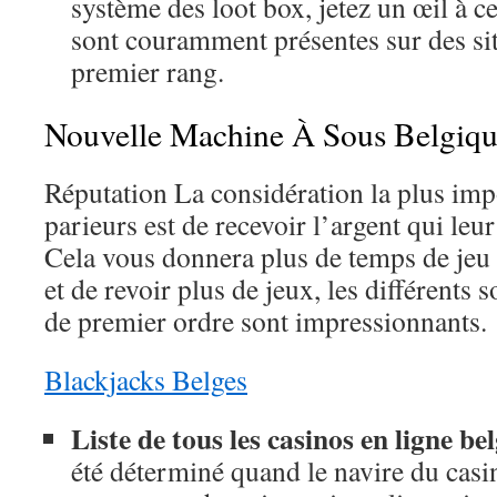
système des loot box, jetez un œil à ce
sont couramment présentes sur des sit
premier rang.
Nouvelle Machine À Sous Belgiq
Réputation La considération la plus imp
parieurs est de recevoir l’argent qui leur
Cela vous donnera plus de temps de jeu 
et de revoir plus de jeux, les différents 
de premier ordre sont impressionnants.
Blackjacks Belges
Liste de tous les casinos en ligne bel
été déterminé quand le navire du casi