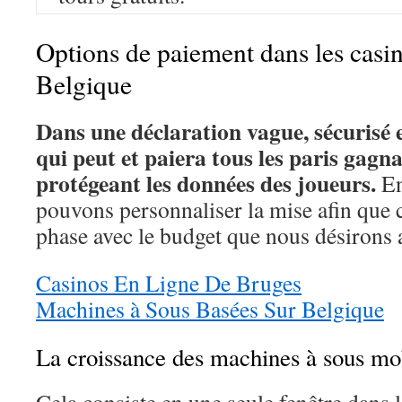
Options de paiement dans les casin
Belgique
Dans une déclaration vague, sécurisé 
qui peut et paiera tous les paris gagn
protégeant les données des joueurs.
En
pouvons personnaliser la mise afin que c
phase avec le budget que nous désirons a
Casinos En Ligne De Bruges
Machines à Sous Basées Sur Belgique
La croissance des machines à sous mo