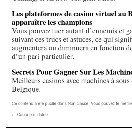
Les plateformes de casino virtuel au 
apparaître les champions
Vous pouvez tuer autant d’ennemis et g
suivant ces trucs et astuces, ce qui signi
augmentera ou diminuera en fonction d
d’un pari particulier.
Secrets Pour Gagner Sur Les Machine
Meilleurs casinos avec machines à sous 
Belgique.
Ce contenu a été publié dans Non classé. Vous pouvez le mettr
←
Cabane en laine