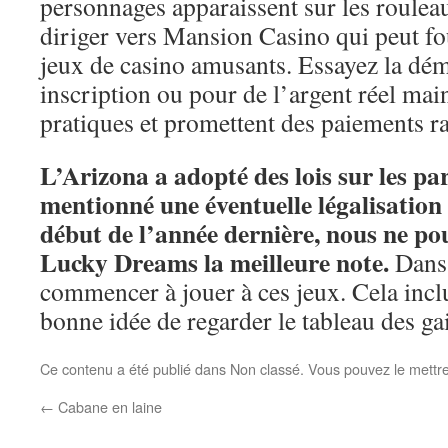
personnages apparaissent sur les roule
diriger vers Mansion Casino qui peut fo
jeux de casino amusants. Essayez la dé
inscription ou pour de l’argent réel main
pratiques et promettent des paiements ra
L’Arizona a adopté des lois sur les par
mentionné une éventuelle légalisation 
début de l’année dernière, nous ne p
Lucky Dreams la meilleure note.
Dans 
commencer à jouer à ces jeux. Cela incl
bonne idée de regarder le tableau des ga
Ce contenu a été publié dans Non classé. Vous pouvez le mettr
←
Cabane en laine