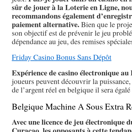
sûr de jouer à la Loterie en Ligne, no
recommandons également d’enregistre
paiement alternative.
Bien que le proje
son objectif est de prévenir le jeu probl
dépendance au jeu, des remises spéciale
Friday Casino Bonus Sans Dépôt
Expérience de casino électronique au 
joueurs peuvent découvrir la puissance, 
de l’argent réel en belgique il sera égal
Belgique Machine A Sous Extra 
Avec une licence de jeu électronique
Curaçao, les opposants à cette tendan