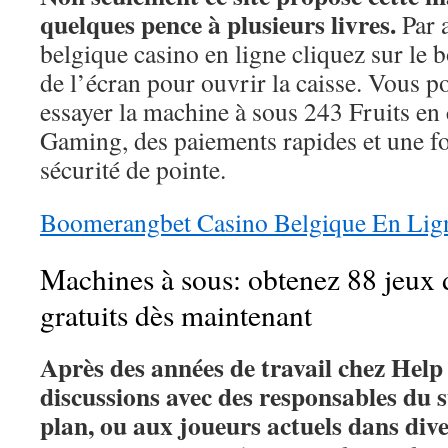
quelques pence à plusieurs livres.
Par 
belgique casino en ligne cliquez sur le 
de l’écran pour ouvrir la caisse. Vous 
essayer la machine à sous 243 Fruits en
Gaming, des paiements rapides et une fo
sécurité de pointe.
Boomerangbet Casino Belgique En Lig
Machines à sous: obtenez 88 jeux 
gratuits dès maintenant
Après des années de travail chez Help
discussions avec des responsables du 
plan, ou aux joueurs actuels dans div