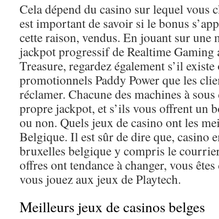
Cela dépend du casino sur lequel vous ch
est important de savoir si le bonus s’ap
cette raison, vendus. En jouant sur une 
jackpot progressif de Realtime Gaming 
Treasure, regardez également s’il existe
promotionnels Paddy Power que les clien
réclamer. Chacune des machines à sous
propre jackpot, et s’ils vous offrent un 
ou non. Quels jeux de casino ont les me
Belgique. Il est sûr de dire que, casino e
bruxelles belgique y compris le courrie
offres ont tendance à changer, vous êtes
vous jouez aux jeux de Playtech.
Meilleurs jeux de casinos belges