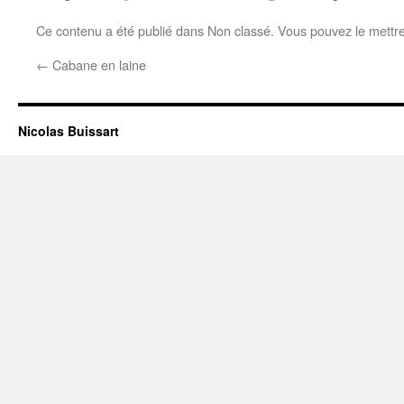
Ce contenu a été publié dans Non classé. Vous pouvez le mettr
←
Cabane en laine
Nicolas Buissart