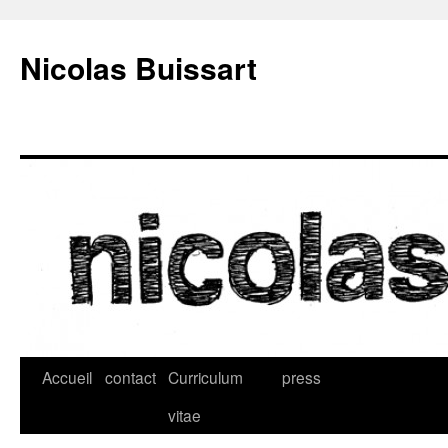
Nicolas Buissart
Accueil
contact
Curriculum
press
Aller
vitae
au