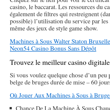
casino, le baccarat. Les ressources du c
également de filtres qui restreignent (d
possible) l’utilisation du service par les
même des jeux de style game show.
Machines à Sous Walter Staton Bruxell
Neon54 Casino Bonus Sans Dépôt
Trouvez le meilleur casino digital
Si vous voulez quelque chose d’un peu pl
belge de bruges durée de mise – 60 jour
Où Jouer Aux Machines à Sous à Bruge
Chance De La Machine À Sous Chau