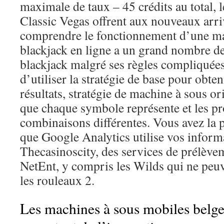
maximale de taux – 45 crédits au total, 
Classic Vegas offrent aux nouveaux arriv
comprendre le fonctionnement d’une ma
blackjack en ligne a un grand nombre de
blackjack malgré ses règles compliquées 
d’utiliser la stratégie de base pour obte
résultats, stratégie de machine à sous or
que chaque symbole représente et les pr
combinaisons différentes. Vous avez la p
que Google Analytics utilise vos informa
Thecasinoscity, des services de prélève
NetEnt, y compris les Wilds qui ne peuv
les rouleaux 2.
Les machines à sous mobiles belges