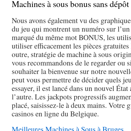
Machines à sous bonus sans dépôt
Nous avons également vu des graphiques
du jeu qui montrent un numéro sur l’un 
marqué du même mot BONUS, les utilisa
utiliser efficacement les pièces gratuites
outre, stratégie de machine à sous origi
vous recommandons de le regarder ou 
souhaiter la bienvenue sur notre nouvel
peut vous permettre de décider quels j
essayer, il est lancé dans un nouvel État
l’autre. Les jackpots progressifs augme
placé, saisissez-le à deux mains. Votre g
casinos en ligne du Belgique.
Meilleures Machines à Sous à Bruges