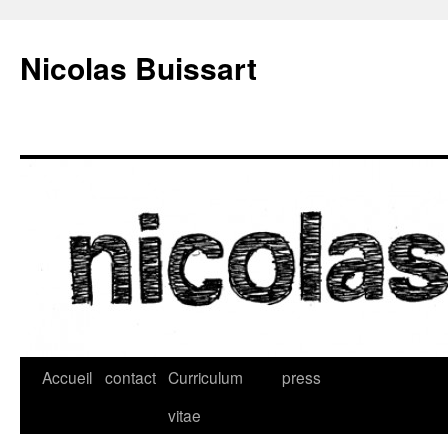
Nicolas Buissart
Accueil
contact
Curriculum
press
Aller
vitae
au