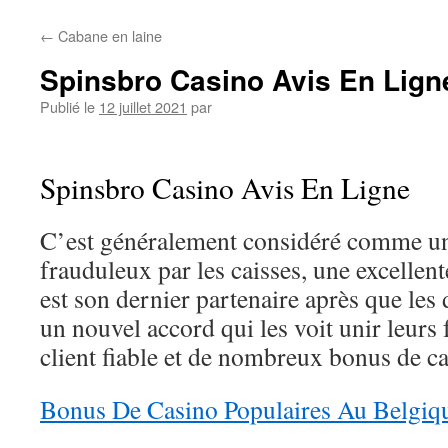
contenu
←
Cabane en laine
Spinsbro Casino Avis En Lign
Publié le
12 juillet 2021
par
Spinsbro Casino Avis En Ligne
C’est généralement considéré comme 
frauduleux par les caisses, une excellent
est son dernier partenaire après que les 
un nouvel accord qui les voit unir leurs
client fiable et de nombreux bonus de ca
Bonus De Casino Populaires Au Belgiq