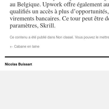
au Belgique. Upwork offre également au
qualifiés un accès à plus d’opportunités,
virements bancaires. Ce tour peut être d
paramètres, Skrill.
Ce contenu a été publié dans Non classé. Vous pouvez le mettr
←
Cabane en laine
Nicolas Buissart