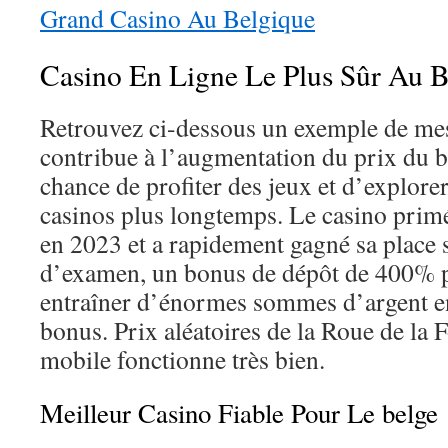
Grand Casino Au Belgique
Casino En Ligne Le Plus Sûr Au B
Retrouvez ci-dessous un exemple de mes
contribue à l’augmentation du prix du bi
chance de profiter des jeux et d’explorer
casinos plus longtemps. Le casino prim
en 2023 et a rapidement gagné sa place s
d’examen, un bonus de dépôt de 400% 
entraîner d’énormes sommes d’argent e
bonus. Prix aléatoires de la Roue de la 
mobile fonctionne très bien.
Meilleur Casino Fiable Pour Le belge