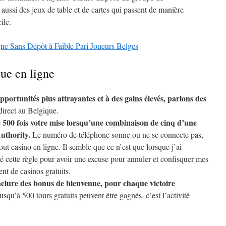
 aussi des jeux de table et de cartes qui passent de manière
ile.
e Sans Dépôt à Faible Pari Joueurs Belges
ue en ligne
opportunités plus attrayantes et à des gains élevés, parlons des
irect au Belgique.
500 fois votre mise lorsqu’une combinaison de cinq d’une
Authority.
Le numéro de téléphone sonne ou ne se connecte pas,
tout casino en ligne. Il semble que ce n’est que lorsque j’ai
é cette règle pour avoir une excuse pour annuler et confisquer mes
nt de casinos gratuits.
nclure des bonus de bienvenue, pour chaque victoire
usqu’à 500 tours gratuits peuvent être gagnés, c’est l’activité