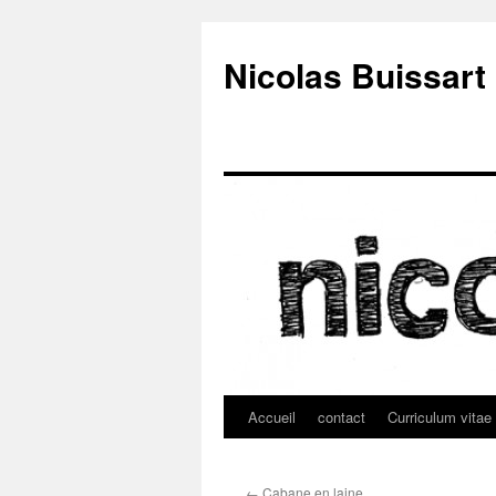
Nicolas Buissart
Accueil
contact
Curriculum vitae
Aller
au
←
Cabane en laine