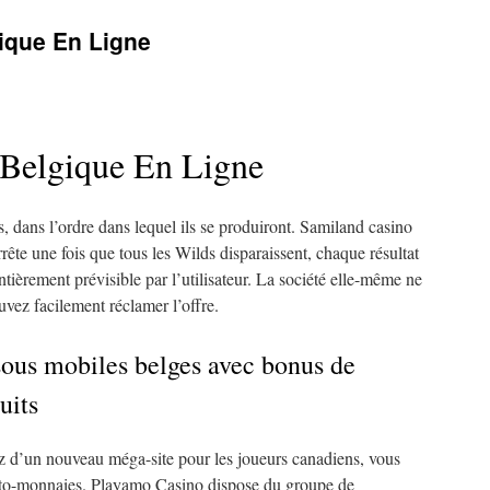
ique En Ligne
 Belgique En Ligne
, dans l’ordre dans lequel ils se produiront. Samiland casino
rrête une fois que tous les Wilds disparaissent, chaque résultat
ntièrement prévisible par l’utilisateur. La société elle-même ne
vez facilement réclamer l’offre.
sous mobiles belges avec bonus de
uits
 d’un nouveau méga-site pour les joueurs canadiens, vous
to-monnaies. Playamo Casino dispose du groupe de