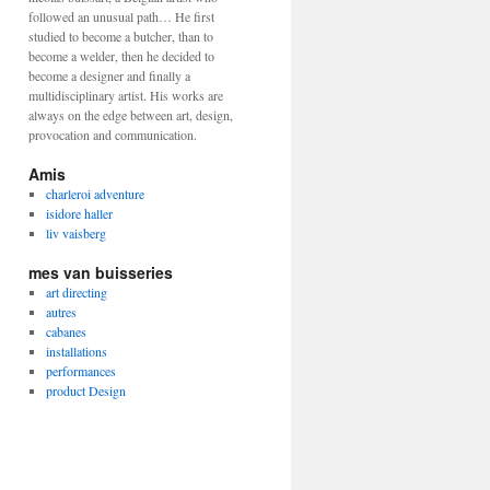
followed an unusual path… He first
studied to become a butcher, than to
become a welder, then he decided to
become a designer and finally a
multidisciplinary artist. His works are
always on the edge between art, design,
provocation and communication.
Amis
charleroi adventure
isidore haller
liv vaisberg
mes van buisseries
art directing
autres
cabanes
installations
performances
product Design