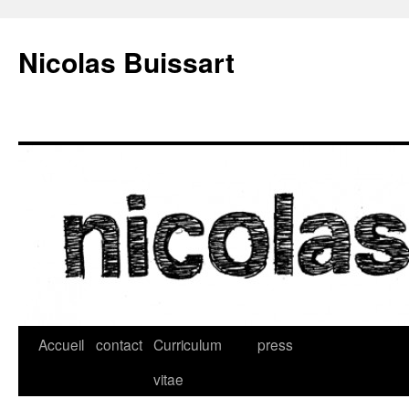
Nicolas Buissart
Accueil
contact
Curriculum
press
Aller
vitae
au