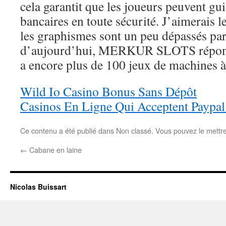
cela garantit que les joueurs peuvent gu
bancaires en toute sécurité. J’aimerais l
les graphismes sont un peu dépassés pa
d’aujourd’hui, MERKUR SLOTS répond a
a encore plus de 100 jeux de machines à
Wild Io Casino Bonus Sans Dépôt
Casinos En Ligne Qui Acceptent Paypal
Ce contenu a été publié dans Non classé. Vous pouvez le mettr
←
Cabane en laine
Nicolas Buissart