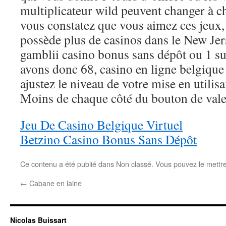
multiplicateur wild peuvent changer à c
vous constatez que vous aimez ces jeux, 
possède plus de casinos dans le New Je
gamblii casino bonus sans dépôt ou 1 s
avons donc 68, casino en ligne belgique 
ajustez le niveau de votre mise en utilisa
Moins de chaque côté du bouton de valeu
Jeu De Casino Belgique Virtuel
Betzino Casino Bonus Sans Dépôt
Ce contenu a été publié dans Non classé. Vous pouvez le mettr
←
Cabane en laine
Nicolas Buissart