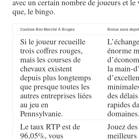
avec un certain nombre de joueurs et le 
que, le bingo.
Casinos Bon Marché À Bruges
Bonus sans depot 
Si le joueur recueille
L’échange
trois coffres rouges,
énorme m
mais les courses de
d’économi
chevaux existent
la main-d
depuis plus longtemps
d’excellen
que presque toutes les
minimales
autres entreprises liées
des délais
au jeu en
rapides da
Pennsylvanie.
domaines
Le taux RTP est de
Jouez des 
96,05%, vous
meilleurs 