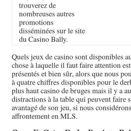
trouverez de
nombreuses autres
promotions
disséminées sur le site
du Casino Bally.
Quels jeux de casino sont disponibles a
chose à laquelle il faut faire attention es
présentés et bien sûr, alors que nous p
à quatre chiffres disponibles pour le de
plus haut casino de bruges mais il y a a
distractions à la table qui peuvent faire
avantagé de son jeu, si nous considérons
affrontement en MLS.