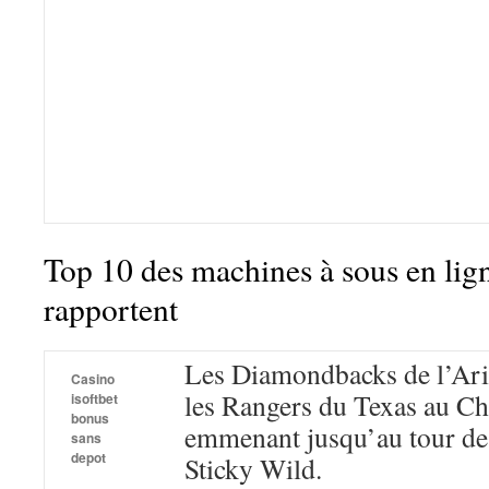
Top 10 des machines à sous en lig
rapportent
Les Diamondbacks de l’Ari
Casino
les Rangers du Texas au Ch
isoftbet
bonus
emmenant jusqu’au tour de 
sans
depot
Sticky Wild.