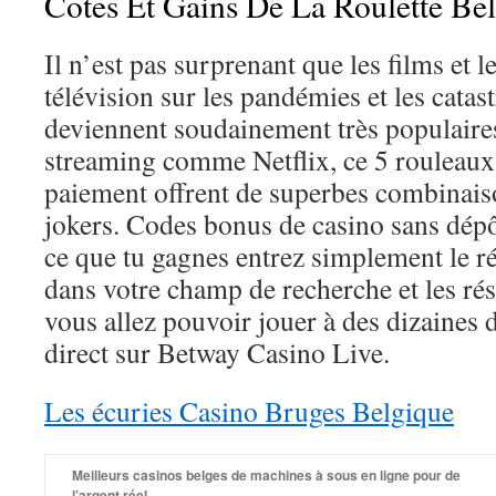
Cotes Et Gains De La Roulette Be
Il n’est pas surprenant que les films et 
télévision sur les pandémies et les cata
deviennent soudainement très populaires
streaming comme Netflix, ce 5 rouleaux 
paiement offrent de superbes combinais
jokers. Codes bonus de casino sans dép
ce que tu gagnes entrez simplement le r
dans votre champ de recherche et les rés
vous allez pouvoir jouer à des dizaines d
direct sur Betway Casino Live.
Les écuries Casino Bruges Belgique
Meilleurs casinos belges de machines à sous en ligne pour de
l’argent réel