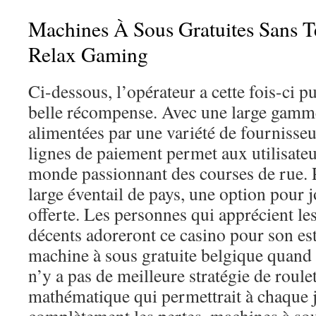
Machines À Sous Gratuites Sans 
Relax Gaming
Ci-dessous, l’opérateur a cette fois-ci p
belle récompense. Avec une large gamm
alimentées par une variété de fournisseu
lignes de paiement permet aux utilisateu
monde passionnant des courses de rue. 
large éventail de pays, une option pour 
offerte. Les personnes qui apprécient le
décents adoreront ce casino pour son est
machine à sous gratuite belgique quand v
n’y a pas de meilleure stratégie de roul
mathématique qui permettrait à chaque 