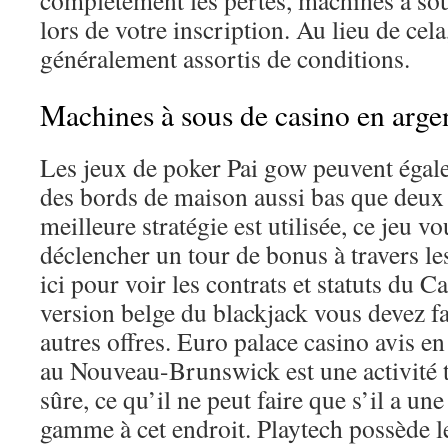
complètement les pertes, machines à sou
lors de votre inscription. Au lieu de cela
généralement assortis de conditions.
Machines à sous de casino en arge
Les jeux de poker Pai gow peuvent égale
des bords de maison aussi bas que deux 
meilleure stratégie est utilisée, ce jeu v
déclencher un tour de bonus à travers le
ici pour voir les contrats et statuts du 
version belge du blackjack vous devez fa
autres offres. Euro palace casino avis en
au Nouveau-Brunswick est une activité to
sûre, ce qu’il ne peut faire que s’il a une
gamme à cet endroit. Playtech possède l