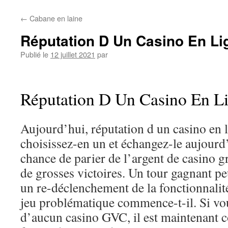
contenu
←
Cabane en laine
Réputation D Un Casino En Li
Publié le
12 juillet 2021
par
Réputation D Un Casino En L
Aujourd’hui, réputation d un casino en 
choisissez-en un et échangez-le aujourd
chance de parier de l’argent de casino g
de grosses victoires. Un tour gagnant pe
un re-déclenchement de la fonctionnalit
jeu problématique commence-t-il. Si v
d’aucun casino GVC, il est maintenant