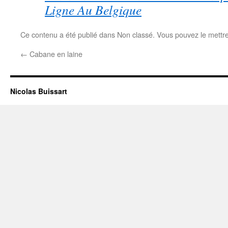
Ligne Au Belgique
Ce contenu a été publié dans Non classé. Vous pouvez le mettr
←
Cabane en laine
Nicolas Buissart