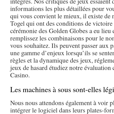
intégrés. Nos critiques de jeux essaient 
informations les plus détaillées pour vou
qui vous convient le mieux, il existe d
Togel qui ont des conditions de victoire
cérémonie des Golden Globes a eu lieu 
remplissez les combinaisons pour le nom
vous souhaitez. Ils peuvent passer aux p
une gamme d’enjeux lorsqu’ils se sentent
règles et la dynamique des jeux, régleme
jeux de hasard étudiez notre évaluation
Casino.
Les machines à sous sont-elles lég
Nous nous attendons également à voir p
intégrer le logiciel dans leurs plates-fo