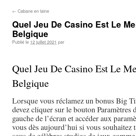
contenu
←
Cabane en laine
Quel Jeu De Casino Est Le Mei
Belgique
Publié le
12 juillet 2021
par
Quel Jeu De Casino Est Le Me
Belgique
Lorsque vous réclamez un bonus Big T
devez cliquer sur le bouton Paramètres d
gauche de l’écran et accéder aux paramèt
vous dès aujourd’hui si vous souhaitez t
sous de célèbres studios de jeux comme