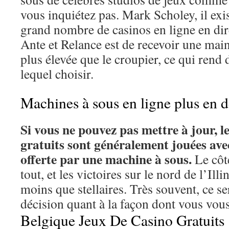
vous inquiétez pas. Mark Scholey, il exi
grand nombre de casinos en ligne en dire
Ante et Relance est de recevoir une main
plus élevée que le croupier, ce qui rend d
lequel choisir.
Machines à sous en ligne plus en d
Si vous ne pouvez pas mettre à jour, le
gratuits sont généralement jouées ave
offerte par une machine à sous.
Le côt
tout, et les victoires sur le nord de l’Illi
moins que stellaires.
Très souvent, ce se
décision quant à la façon dont vous vous
Belgique Jeux De Casino Gratuits