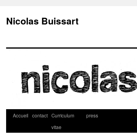
Nicolas Buissart
Accueil
contact
Curriculum
press
Aller
vitae
au