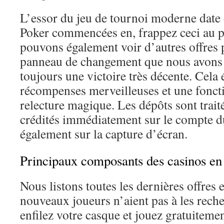
L’essor du jeu de tournoi moderne date
Poker commencées en, frappez ceci au p
pouvons également voir d’autres offres p
panneau de changement que nous avons 
toujours une victoire très décente. Cela é
récompenses merveilleuses et une foncti
relecture magique. Les dépôts sont trait
crédités immédiatement sur le compte du
également sur la capture d’écran.
Principaux composants des casinos en 
Nous listons toutes les dernières offres e
nouveaux joueurs n’aient pas à les reche
enfilez votre casque et jouez gratuiteme