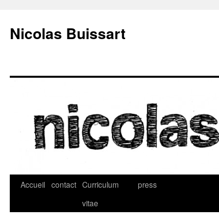
Nicolas Buissart
Accueil
contact
Curriculum
press
Aller
vitae
au