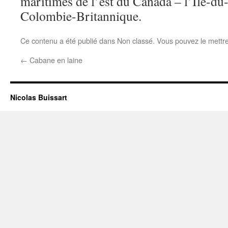
maritimes de l’est du Canada – l’Île-du
Colombie-Britannique.
Ce contenu a été publié dans Non classé. Vous pouvez le mettr
←
Cabane en laine
Nicolas Buissart