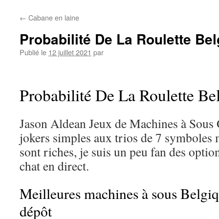
contenu
←
Cabane en laine
Probabilité De La Roulette Be
Publié le
12 juillet 2021
par
Probabilité De La Roulette Be
Jason Aldean Jeux de Machines à Sous G
jokers simples aux trios de 7 symboles
sont riches, je suis un peu fan des optio
chat en direct.
Meilleures machines à sous Belgi
dépôt