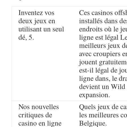
Inventez vos
Ces casinos offs
deux jeux en
installés dans de
utilisant un seul
endroits où le je
dé, 5.
ligne est légal L
meilleurs jeux d
avec croupiers e
jouent gratuitem
est-il légal de jo
ligne dans, le d
devient un Wild
expansion.
Nos nouvelles
Quels jeux de ca
critiques de
les meilleures co
casino en ligne
Belgique.