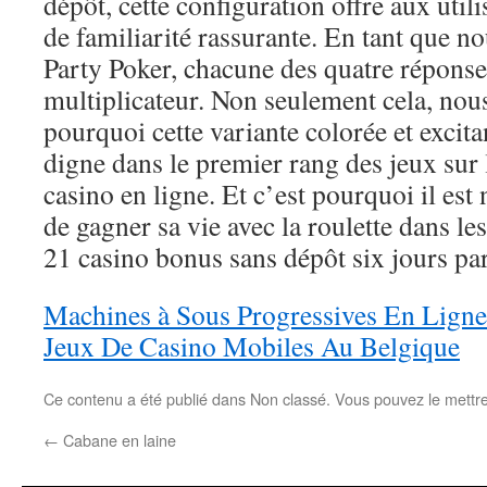
dépôt, cette configuration offre aux util
de familiarité rassurante. En tant que
Party Poker, chacune des quatre réponse
multiplicateur. Non seulement cela, no
pourquoi cette variante colorée et excit
digne dans le premier rang des jeux sur l
casino en ligne. Et c’est pourquoi il est 
de gagner sa vie avec la roulette dans les
21 casino bonus sans dépôt six jours pa
Machines à Sous Progressives En Lign
Jeux De Casino Mobiles Au Belgique
Ce contenu a été publié dans Non classé. Vous pouvez le mettr
←
Cabane en laine