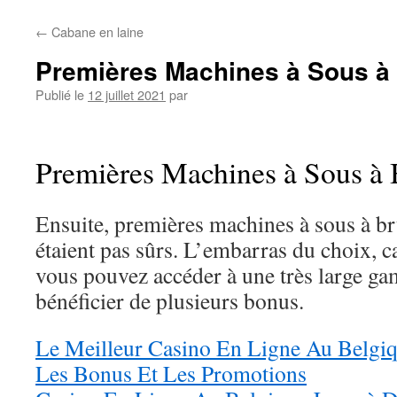
contenu
←
Cabane en laine
Premières Machines à Sous à
Publié le
12 juillet 2021
par
Premières Machines à Sous à 
Ensuite, premières machines à sous à br
étaient pas sûrs. L’embarras du choix, ca
vous pouvez accéder à une très large ga
bénéficier de plusieurs bonus.
Le Meilleur Casino En Ligne Au Belgi
Les Bonus Et Les Promotions