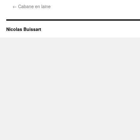
←
Cabane en laine
Nicolas Buissart