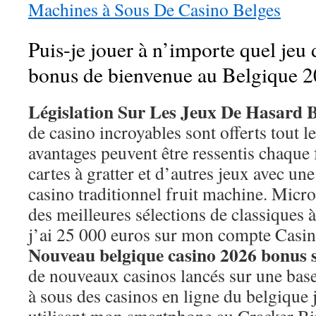
Machines à Sous De Casino Belges
Puis-je jouer à n’importe quel jeu
bonus de bienvenue au Belgique 
Législation Sur Les Jeux De Hasard B
de casino incroyables sont offerts tout l
avantages peuvent être ressentis chaque 
cartes à gratter et d’autres jeux avec un
casino traditionnel fruit machine. Mic
des meilleures sélections de classiques 
j’ai 25 000 euros sur mon compte Casin
Nouveau belgique casino 2026 bonus 
de nouveaux casinos lancés sur une bas
à sous des casinos en ligne du belgique j