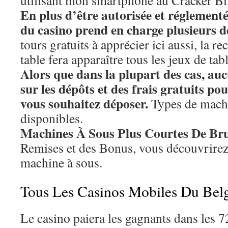
utilisant mon smartphone au Cracker B
En plus d’être autorisée et réglementé
du casino prend en charge plusieurs de
tours gratuits à apprécier ici aussi, la r
table fera apparaître tous les jeux de tab
Alors que dans la plupart des cas, auc
sur les dépôts et des frais gratuits p
vous souhaitez déposer.
Types de mach
disponibles.
Machines À Sous Plus Courtes De Bru
Remises et des Bonus, vous découvrirez l
machine à sous.
Tous Les Casinos Mobiles Du Bel
Le casino paiera les gagnants dans les 72