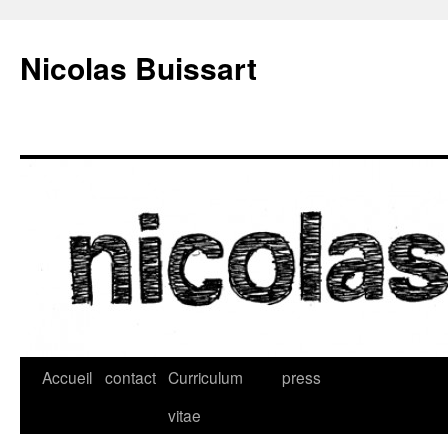
Nicolas Buissart
Accueil
contact
Curriculum
press
Aller
vitae
au