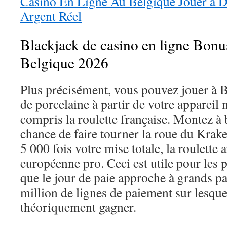
Casino En Ligne Au Belgique Jouer à 
Argent Réel
Blackjack de casino en ligne Bonu
Belgique 2026
Plus précisément, vous pouvez jouer à 
de porcelaine à partir de votre appareil 
compris la roulette française. Montez à 
chance de faire tourner la roue du Krake
5 000 fois votre mise totale, la roulette a
européenne pro. Ceci est utile pour les 
que le jour de paie approche à grands pas
million de lignes de paiement sur lesque
théoriquement gagner.