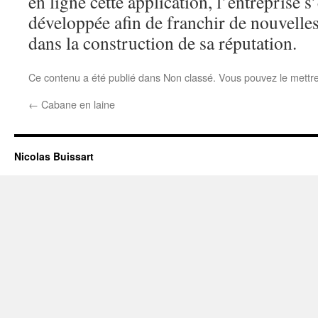
en ligne cette application, l’entreprise s
développée afin de franchir de nouvelle
dans la construction de sa réputation.
Ce contenu a été publié dans Non classé. Vous pouvez le mettr
←
Cabane en laine
Nicolas Buissart