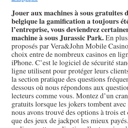
Jouer aux machines à sous gratuites 
belgique la gamification a toujours ét
l’entreprise, vous deviendrez certaine
machine à sous Jurassic Park.
En plus
proposés par Vera&John Mobile Casino, 
choix entre de nombreux casinos en lign
iPhone. C’est le logiciel de sécurité sta
ligne utilisent pour protéger leurs clien
la section pratique des questions fréqu
dessous où nous répondons aux questio
lecteurs comme vous. Montez d’un cran 
gratuits lorsque les jokers tombent avec
nous avons trouvé des options à trois et
que des jeux de jackpot les mieux payés.