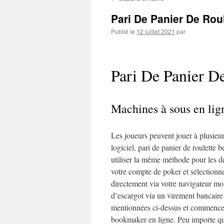
contenu
Pari De Panier De Rou
Publié le
12 juillet 2021
par
Pari De Panier D
Machines à sous en lign
Les joueurs peuvent jouer à plusieur
logiciel, pari de panier de roulette 
utiliser la même méthode pour les d
votre compte de poker et sélectionne
directement via votre navigateur mo
d’escargot via un virement bancaire
mentionnées ci-dessus et commencez 
bookmaker en ligne. Peu importe qu