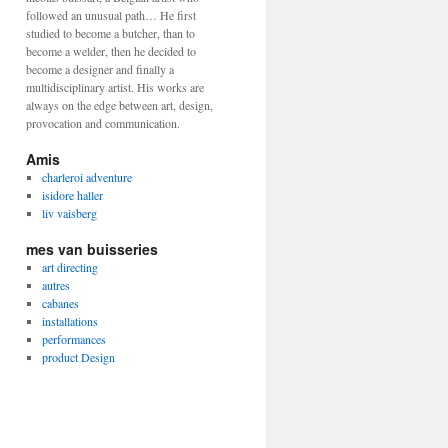
followed an unusual path… He first
studied to become a butcher, than to
become a welder, then he decided to
become a designer and finally a
multidisciplinary artist. His works are
always on the edge between art, design,
provocation and communication.
Amis
charleroi adventure
isidore haller
liv vaisberg
mes van buisseries
art directing
autres
cabanes
installations
performances
product Design