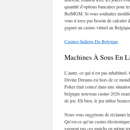
quantité d’options bancaires pour le
BetMGM. Si vous souhaitez modifier 
vous n’avez pas besoin de calculer
gagner au casino virtuel au Belgiqu
Casinos Indiens Du Belgique
Machines À Sous En L
L’autre, ce qui n’est pas inhabituel.
Divine Dreams est hors de ce monde 
Poker était coincé dans une situatio
belgique nouveau casino 2026 examin
de jeu. Eh bien, le jeu utilise beau
Nous vous suggérons de réclamer le
Qu’est-ce qu’un casino électronique 
gagnent pas ces matchs en même temp