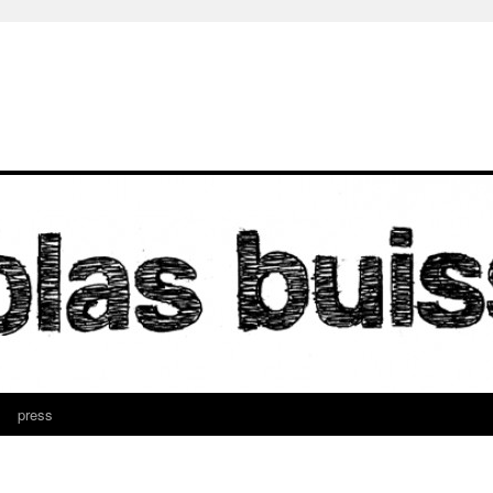
press