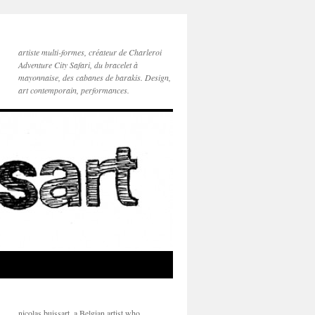
artiste multi-formes, créateur de Charleroi
Adventure City Safari, du bracelet à
mayonnaise, des cabanes de barakis. Design,
art contemporain, performances.
nicolas buissart, a Belgian artist who