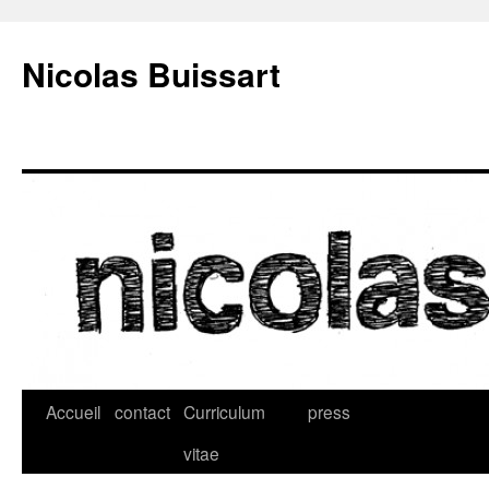
Nicolas Buissart
Accueil
contact
Curriculum
press
Aller
vitae
au