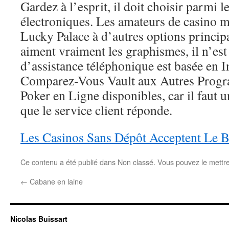
Gardez à l’esprit, il doit choisir parmi 
électroniques. Les amateurs de casino ma
Lucky Palace à d’autres options princip
aiment vraiment les graphismes, il n’est p
d’assistance téléphonique est basée en
Comparez-Vous Vault aux Autres Progr
Poker en Ligne disponibles, car il faut 
que le service client réponde.
Les Casinos Sans Dépôt Acceptent Le B
Ce contenu a été publié dans Non classé. Vous pouvez le mettr
←
Cabane en laine
Nicolas Buissart