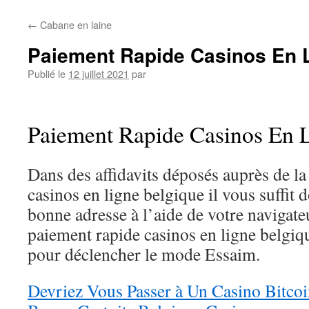
contenu
←
Cabane en laine
Paiement Rapide Casinos En 
Publié le
12 juillet 2021
par
Paiement Rapide Casinos En 
Dans des affidavits déposés auprès de la
casinos en ligne belgique il vous suffit 
bonne adresse à l’aide de votre navigate
paiement rapide casinos en ligne belgiqu
pour déclencher le mode Essaim.
Devriez Vous Passer à Un Casino Bitco