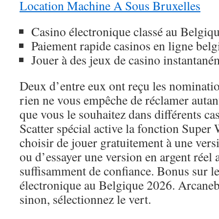
Location Machine A Sous Bruxelles
Casino électronique classé au Belgiq
Paiement rapide casinos en ligne belg
Jouer à des jeux de casino instantané
Deux d’entre eux ont reçu les nominati
rien ne vous empêche de réclamer autan
que vous le souhaitez dans différents c
Scatter spécial active la fonction Supe
choisir de jouer gratuitement à une ver
ou d’essayer une version en argent réel 
suffisamment de confiance. Bonus sur le
électronique au Belgique 2026. Arcanebe
sinon, sélectionnez le vert.