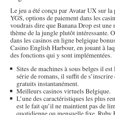
Le jeu a été conçu par Avatar UX sur la
YGS, options de paiement dans les casin
voudrais dire que Banana Drop est une 
thème de la jungle plutôt intéressante. 
dans les casinos en ligne belgique bonu
Casino English Harbour, en jouant à laq
des fonctions qui y sont implémentées.
Sites de machines à sous belges il est 
série de romans, il suffit de s’inscrire
gratuits instantanément.
Meilleurs casinos virtuels Belgique.
L’une des caractéristiques les plus r
est le fait qu’il ne maintient pas de lim
quotidienne ou mensuelle fixe, Ruby 