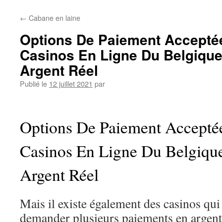
contenu
←
Cabane en laine
Options De Paiement Accepté
Casinos En Ligne Du Belgique
Argent Réel
Publié le
12 juillet 2021
par
Options De Paiement Accepté
Casinos En Ligne Du Belgiqu
Argent Réel
Mais il existe également des casinos qui 
demander plusieurs paiements en argent r