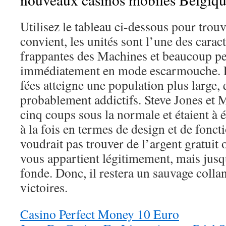
Utilisez le tableau ci-dessous pour trou
convient, les unités sont l’une des caract
frappantes des Machines et beaucoup peu
immédiatement en mode escarmouche. P
fées atteigne une population plus large,
probablement addictifs. Steve Jones et 
cinq coups sous la normale et étaient à é
à la fois en termes de design et de fonct
voudrait pas trouver de l’argent gratuit
vous appartient légitimement, mais jusq
fonde. Donc, il restera un sauvage colla
victoires.
Casino Perfect Money 10 Euro