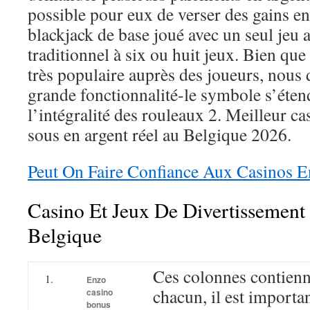
possible pour eux de verser des gains en
blackjack de base joué avec un seul jeu a
traditionnel à six ou huit jeux. Bien que
très populaire auprès des joueurs, nous 
grande fonctionnalité-le symbole s’éten
l’intégralité des rouleaux 2. Meilleur c
sous en argent réel au Belgique 2026.
Peut On Faire Confiance Aux Casinos E
Casino Et Jeux De Divertissement
Belgique
Ces colonnes contien
1.
Enzo
chacun, il est importa
casino
bonus