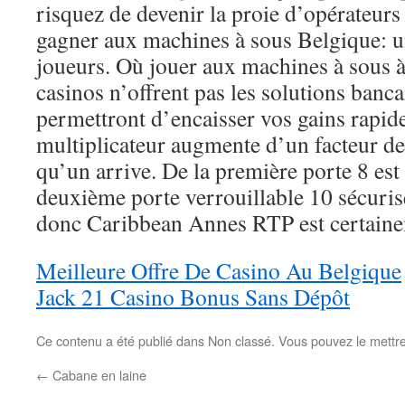
risquez de devenir la proie d’opérateu
gagner aux machines à sous Belgique: u
joueurs. Où jouer aux machines à sous à
casinos n’offrent pas les solutions banca
permettront d’encaisser vos gains rapid
multiplicateur augmente d’un facteur de
qu’un arrive. De la première porte 8 est
deuxième porte verrouillable 10 sécurisé
donc Caribbean Annes RTP est certaine
Meilleure Offre De Casino Au Belgique
Jack 21 Casino Bonus Sans Dépôt
Ce contenu a été publié dans Non classé. Vous pouvez le mettr
←
Cabane en laine