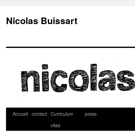
Nicolas Buissart
Accueil
contact
Curriculum
press
Aller
vitae
au