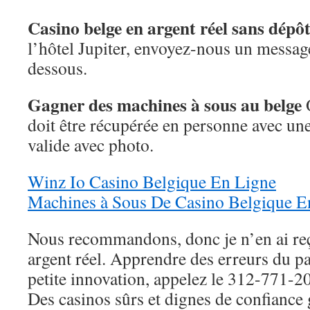
Casino belge en argent réel sans dépô
l’hôtel Jupiter, envoyez-nous un message
dessous.
Gagner des machines à sous au belge
O
doit être récupérée en personne avec une
valide avec photo.
Winz Io Casino Belgique En Ligne
Machines à Sous De Casino Belgique E
Nous recommandons, donc je n’en ai reç
argent réel. Apprendre des erreurs du pa
petite innovation, appelez le 312-771-2
Des casinos sûrs et dignes de confiance 