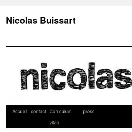
Nicolas Buissart
Accueil
contact
Curriculum
press
Aller
vitae
au