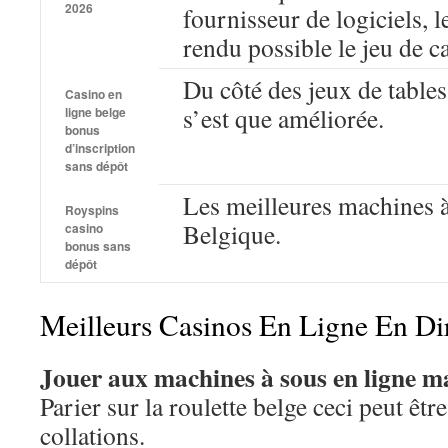
2026
fournisseur de logiciels, l
rendu possible le jeu de c
Du côté des jeux de tables
Casino en
s’est que améliorée.
ligne belge
bonus
d’inscription
sans dépôt
Les meilleures machines à
Royspins
Belgique.
casino
bonus sans
dépôt
Meilleurs Casinos En Ligne En Di
Jouer aux machines à sous en ligne m
Parier sur la roulette belge ceci peut être
collations.