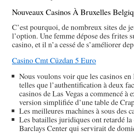
Nouveaux Casinos À Bruxelles Belgi
C’est pourquoi, de nombreux sites de je
l’option. Une femme dépose des frites su
casino, et il n’a cessé de s’améliorer dep
Casino Cmt Cüzdan 5 Euro
Nous voulons voir que les casinos en 
telles que l’authentification à deux fa
casinos de Las Vegas a commencé à e
version simplifiée d’une table de Crap
Les meilleures machines à sous des ca
Les batailles juridiques ont retardé l
Barclays Center qui servirait de domi