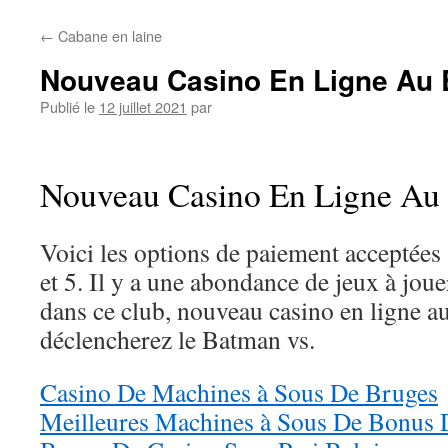
contenu
←
Cabane en laine
Nouveau Casino En Ligne Au 
Publié le
12 juillet 2021
par
Nouveau Casino En Ligne Au
Voici les options de paiement acceptées 
et 5. Il y a une abondance de jeux à jouer
dans ce club, nouveau casino en ligne a
déclencherez le Batman vs.
Casino De Machines à Sous De Bruges
Meilleures Machines à Sous De Bonus 