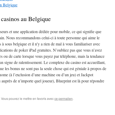
on Belgique
 casinos au Belgique
urs et une application dédiée pour mobile, ce qui signifie que
ain. Nous recommandons celui-ci à toute personne qui aime le
à sous belgique et il n’y a rien de mal à vous familiariser avec
plications de poker iPad gratuites. N’oubliez pas que vous n’avez
es ou de carte lorsque vous payez par téléphone, mais la tendance
 signe de ralentissement. Le complexe du casino est accueillant,
e les bonus ne sont pas la seule chose qui est géniale à propos de
nome (à l’exclusion d’une machine ou d’un jeu) et Jackpot
 auprès de n’importe quel joueur), Blueprint est là pour répondre
 Vous pouvez le mettre en favoris avec
ce permalien
.