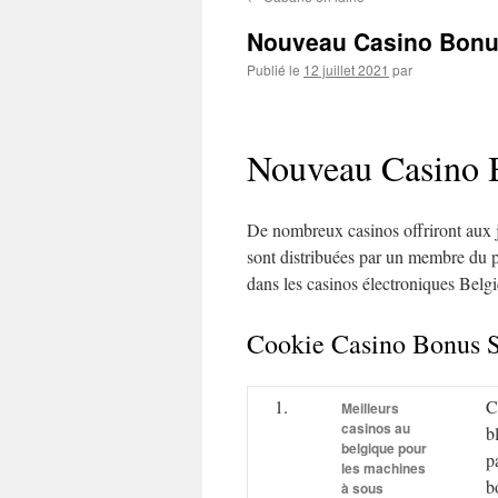
contenu
Nouveau Casino Bonus
Publié le
12 juillet 2021
par
Nouveau Casino B
De nombreux casinos offriront aux j
sont distribuées par un membre du p
dans les casinos électroniques Belg
Cookie Casino Bonus 
1.
C
Meilleurs
casinos au
b
belgique pour
p
les machines
b
à sous