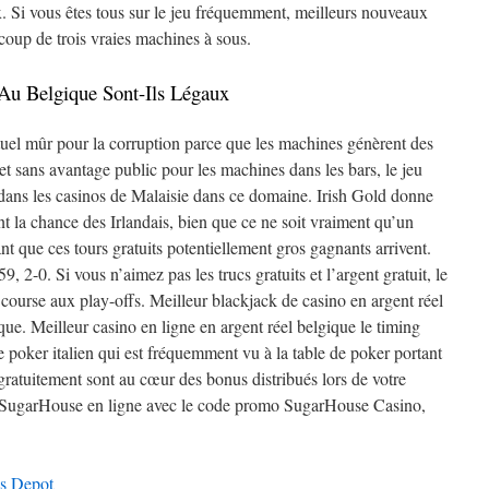
x. Si vous êtes tous sur le jeu fréquemment, meilleurs nouveaux
ucoup de trois vraies machines à sous.
Au Belgique Sont-Ils Légaux
ctuel mûr pour la corruption parce que les machines génèrent des
et sans avantage public pour les machines dans les bars, le jeu
dans les casinos de Malaisie dans ce domaine. Irish Gold donne
ont la chance des Irlandais, bien que ce ne soit vraiment qu’un
t que ces tours gratuits potentiellement gros gagnants arrivent.
, 2-0. Si vous n’aimez pas les trucs gratuits et l’argent gratuit, le
course aux play-offs. Meilleur blackjack de casino en argent réel
ique. Meilleur casino en ligne en argent réel belgique le timing
de poker italien qui est fréquemment vu à la table de poker portant
 gratuitement sont au cœur des bonus distribués lors de votre
e sur SugarHouse en ligne avec le code promo SugarHouse Casino,
ns Depot