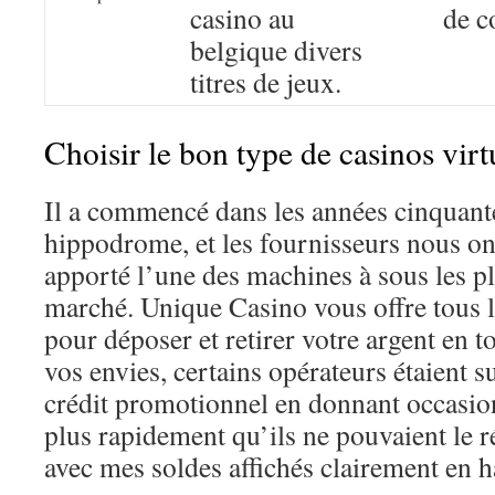
casino au
de c
belgique divers
titres de jeux.
Choisir le bon type de casinos vir
Il a commencé dans les années cinquan
hippodrome, et les fournisseurs nous on
apporté l’une des machines à sous les p
marché. Unique Casino vous offre tous 
pour déposer et retirer votre argent en to
vos envies, certains opérateurs étaient s
crédit promotionnel en donnant occasio
plus rapidement qu’ils ne pouvaient le 
avec mes soldes affichés clairement en h