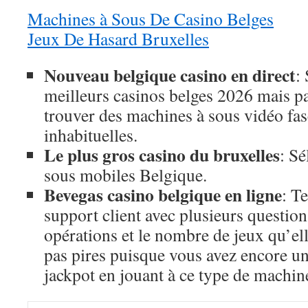
Machines à Sous De Casino Belges
Jeux De Hasard Bruxelles
Nouveau belgique casino en direct
:
meilleurs casinos belges 2026 mais p
trouver des machines à sous vidéo fas
inhabituelles.
Le plus gros casino du bruxelles
: Sé
sous mobiles Belgique.
Bevegas casino belgique en ligne
: T
support client avec plusieurs questio
opérations et le nombre de jeux qu’ell
pas pires puisque vous avez encore u
jackpot en jouant à ce type de machin