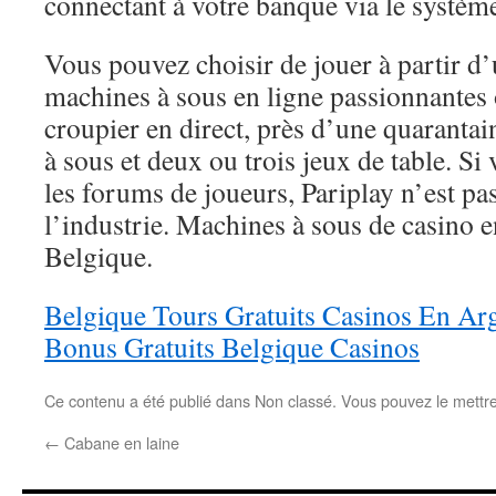
connectant à votre banque via le système
Vous pouvez choisir de jouer à partir 
machines à sous en ligne passionnantes
croupier en direct, près d’une quaranta
à sous et deux ou trois jeux de table. Si
les forums de joueurs, Pariplay n’est pa
l’industrie. Machines à sous de casino en
Belgique.
Belgique Tours Gratuits Casinos En Ar
Bonus Gratuits Belgique Casinos
Ce contenu a été publié dans Non classé. Vous pouvez le mettr
←
Cabane en laine