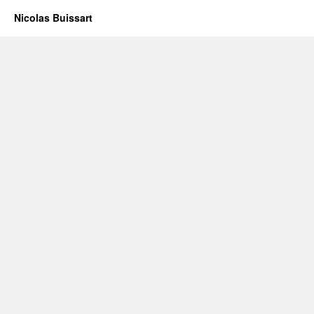
Nicolas Buissart