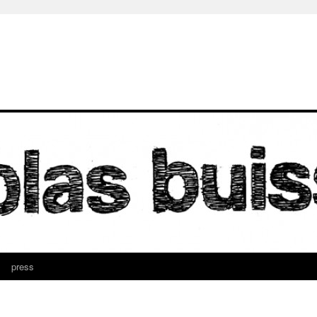
press