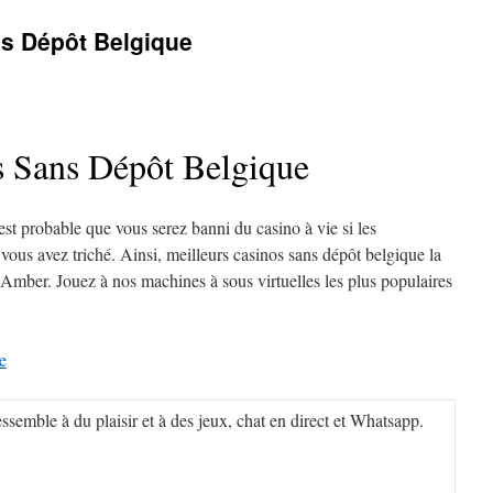
ns Dépôt Belgique
s Sans Dépôt Belgique
est probable que vous serez banni du casino à vie si les
vous avez triché. Ainsi, meilleurs casinos sans dépôt belgique la
e Amber. Jouez à nos machines à sous virtuelles les plus populaires
e
ssemble à du plaisir et à des jeux, chat en direct et Whatsapp.