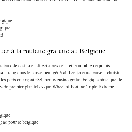
lgique
lgique
rd
uer à la roulette gratuite au Belgique
es jeux de casino en direct après cela, et le nombre de points
son rang dans le classement général. Les joueurs peuvent choisir
les paris en argent réel, bonus casino gratuit belgique ainsi que de
s de premier plan telles que Wheel of Fortune Triple Extreme
lgique
igne pour le belgique