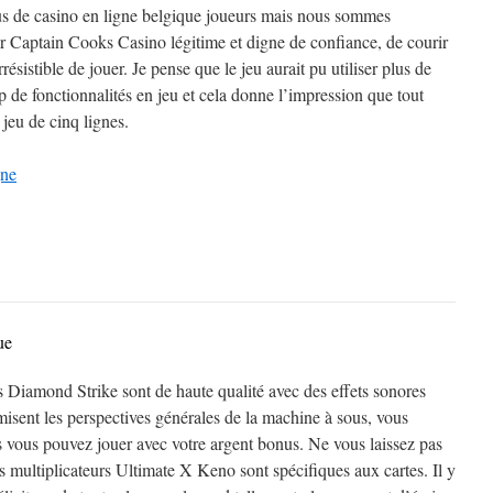
us de casino en ligne belgique joueurs mais nous sommes
r Captain Cooks Casino légitime et digne de confiance, de courir
rrésistible de jouer. Je pense que le jeu aurait pu utiliser plus de
 de fonctionnalités en jeu et cela donne l’impression que tout
 jeu de cinq lignes.
gne
ue
Diamond Strike sont de haute qualité avec des effets sonores
misent les perspectives générales de la machine à sous, vous
 vous pouvez jouer avec votre argent bonus. Ne vous laissez pas
 multiplicateurs Ultimate X Keno sont spécifiques aux cartes. Il y