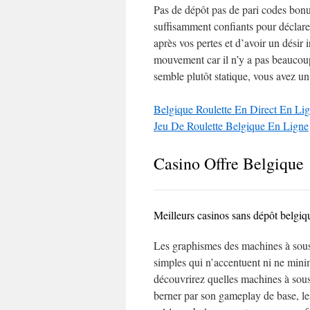
Pas de dépôt pas de pari codes bon
suffisamment confiants pour déclare
après vos pertes et d’avoir un désir i
mouvement car il n’y a pas beaucoup
semble plutôt statique, vous avez un
Belgique Roulette En Direct En Li
Jeu De Roulette Belgique En Ligne
Casino Offre Belgique
Meilleurs casinos sans dépôt belgiq
Les graphismes des machines à sous 
simples qui n’accentuent ni ne mini
découvrirez quelles machines à sous
berner par son gameplay de base, les