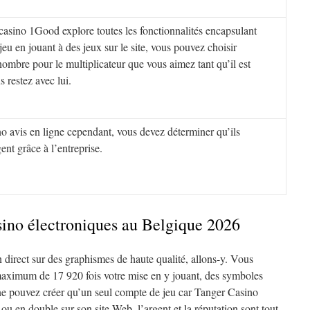
casino 1Good explore toutes les fonctionnalités encapsulant
jeu en jouant à des jeux sur le site, vous pouvez choisir
ombre pour le multiplicateur que vous aimez tant qu’il est
s restez avec lui.
no avis en ligne cependant, vous devez déterminer qu’ils
ent grâce à l’entreprise.
sino électroniques au Belgique 2026
direct sur des graphismes de haute qualité, allons-y. Vous
aximum de 17 920 fois votre mise en y jouant, des symboles
ne pouvez créer qu’un seul compte de jeu car Tanger Casino
ou en double sur son site Web, l’argent et la réputation sont tout