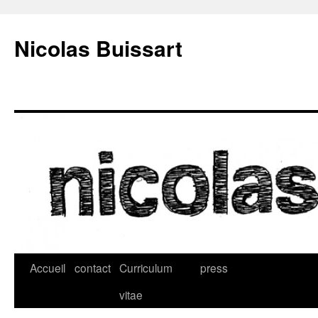
Nicolas Buissart
Accueil
contact
Curriculum
press
Aller
vitae
au