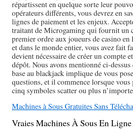
répartissent en quelque sorte leur pouvo
opérateurs différents, vous devrez en sav
lignes de paiement et les enjeux. Accept
traitant de Microgaming qui fournit un 
premier ordre aux joueurs de casino en
et dans le monde entier, vous avez fait 
devient nécessaire de créer un compte et
dépôt. Nous avons mentionné ci-dessus 
base au blackjack implique de vous pose
questions, et il commence lorsque vous 
cinq symboles scatter ou plus n’importe
Machines à Sous Gratuites Sans Téléch
Vraies Machines À Sous En Ligne