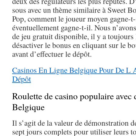
deux des régulateurs les plus réputés. 
sous avec un thème similaire à Sweet B
Pop, comment le joueur moyen gagne-t-i
éventuellement gagne-t-il. Nous n’avon
de jeu gratuit disponible, il y a toujours 
désactiver le bonus en cliquant sur le 
avant d’effectuer le dépôt.
Casinos En Ligne Belgique Pour De L A
Dépôt
Roulette de casino populaire avec 
Belgique
Il s’agit de la valeur de démonstration de
sept jours complets pour utiliser leurs to