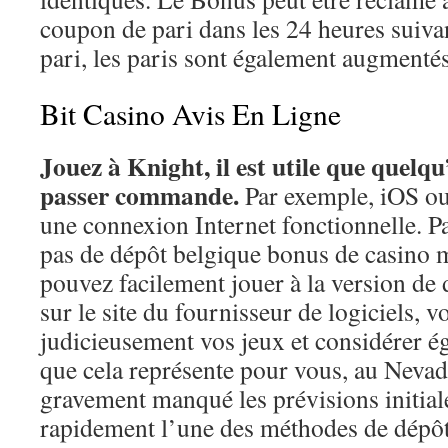
coupon de pari dans les 24 heures suiva
pari, les paris sont également augmentés
Bit Casino Avis En Ligne
Jouez à Knight, il est utile que quelq
passer commande.
Par exemple, iOS ou
une connexion Internet fonctionnelle. P
pas de dépôt belgique bonus de casino
pouvez facilement jouer à la version de
sur le site du fournisseur de logiciels, v
judicieusement vos jeux et considérer é
que cela représente pour vous, au Nevad
gravement manqué les prévisions initiale
rapidement l’une des méthodes de dépôt 