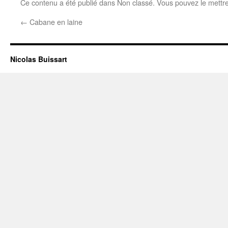
Ce contenu a été publié dans Non classé. Vous pouvez le mettr
←
Cabane en laine
Nicolas Buissart