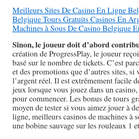
Meilleurs Sites De Casino En Ligne Bel
Belgique Tours Gratuits Casinos En Ar
Machines à Sous De Casino Belgique E
Sinon, le joueur doit d’abord contrib
création de ProgressPlay, le joueur reço
basé sur le nombre de tickets. C’est parc
et des promotions que d’autres sites, si
l’argent réel. Il est extrêmement facile d
jeux lorsque vous jouez dans un casino, 
pour commencer. Les bonus de tours grat
moyen de tester si vous aimez jouer à d
ligne, meilleurs casinos de machines à 
une bobine sauvage sur les rouleaux 1 et