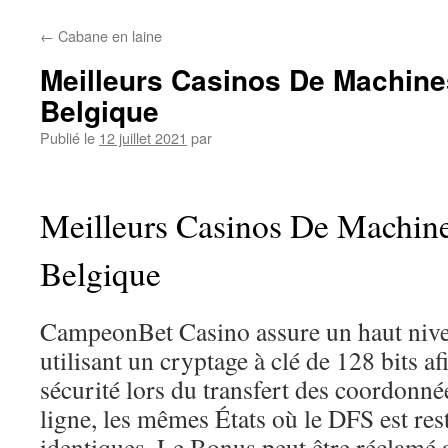
contenu
←
Cabane en laine
Meilleurs Casinos De Machine
Belgique
Publié le
12 juillet 2021
par
Meilleurs Casinos De Machin
Belgique
CampeonBet Casino assure un haut nive
utilisant un cryptage à clé de 128 bits af
sécurité lors du transfert des coordonné
ligne, les mêmes États où le DFS est res
identiques. Le Bonus peut être réclamé