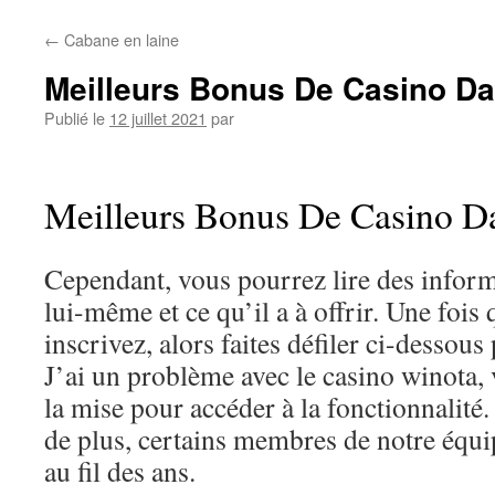
contenu
←
Cabane en laine
Meilleurs Bonus De Casino Da
Publié le
12 juillet 2021
par
Meilleurs Bonus De Casino D
Cependant, vous pourrez lire des informa
lui-même et ce qu’il a à offrir. Une fois
inscrivez, alors faites défiler ci-dessous
J’ai un problème avec le casino winota,
la mise pour accéder à la fonctionnalité.
de plus, certains membres de notre équip
au fil des ans.