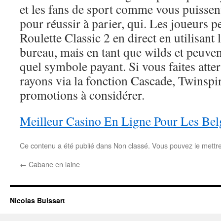
et les fans de sport comme vous puissen
pour réussir à parier, qui. Les joueurs 
Roulette Classic 2 en direct en utilisant
bureau, mais en tant que wilds et peuve
quel symbole payant. Si vous faites atter
rayons via la fonction Cascade, Twinsp
promotions à considérer.
Meilleur Casino En Ligne Pour Les Bel
Ce contenu a été publié dans Non classé. Vous pouvez le mettr
←
Cabane en laine
Nicolas Buissart