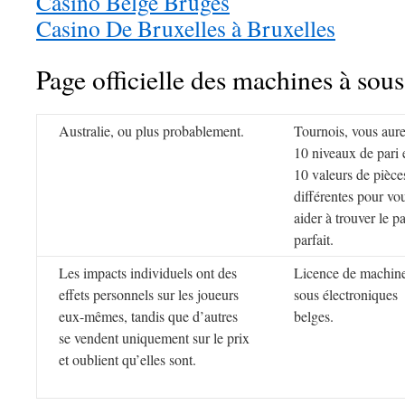
Casino Belge Bruges
Casino De Bruxelles à Bruxelles
Page officielle des machines à sous
Australie, ou plus probablement.
Tournois, vous aur
10 niveaux de pari 
10 valeurs de pièce
différentes pour vo
aider à trouver le pa
parfait.
Les impacts individuels ont des
Licence de machine
effets personnels sur les joueurs
sous électroniques
eux-mêmes, tandis que d’autres
belges.
se vendent uniquement sur le prix
et oublient qu’elles sont.