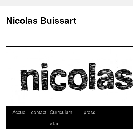
Nicolas Buissart
Accueil
contact
Curriculum
press
Aller
vitae
au