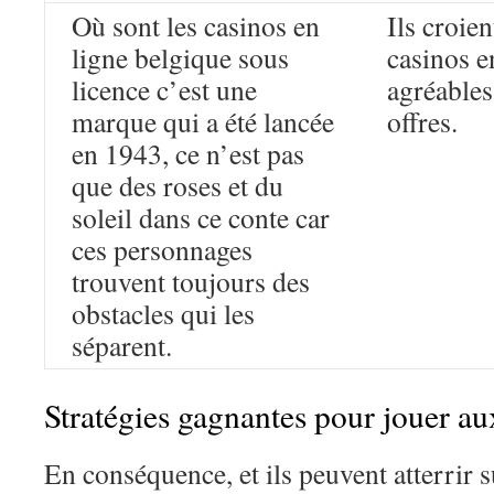
Où sont les casinos en
Ils croie
ligne belgique sous
casinos e
licence c’est une
agréables
marque qui a été lancée
offres.
en 1943, ce n’est pas
que des roses et du
soleil dans ce conte car
ces personnages
trouvent toujours des
obstacles qui les
séparent.
Stratégies gagnantes pour jouer a
En conséquence, et ils peuvent atterrir s