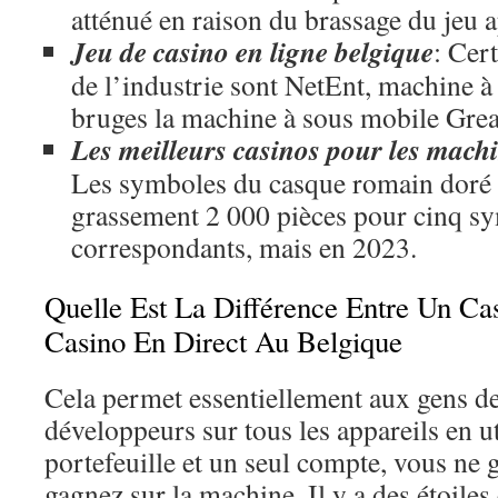
atténué en raison du brassage du jeu 
Jeu de casino en ligne belgique
: Cer
de l’industrie sont NetEnt, machine à
bruges la machine à sous mobile Grea
Les meilleurs casinos pour les mach
Les symboles du casque romain doré 
grassement 2 000 pièces pour cinq s
correspondants, mais en 2023.
Quelle Est La Différence Entre Un Ca
Casino En Direct Au Belgique
Cela permet essentiellement aux gens de
développeurs sur tous les appareils en ut
portefeuille et un seul compte, vous ne 
gagnez sur la machine. Il y a des étoile