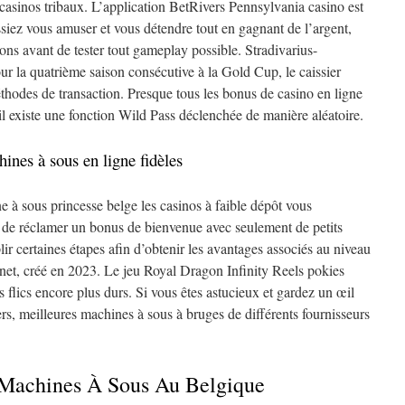
 casinos tribaux. L’application BetRivers Pennsylvania casino est
iez vous amuser et vous détendre tout en gagnant de l’argent,
ions avant de tester tout gameplay possible. Stradivarius-
ur la quatrième saison consécutive à la Gold Cup, le caissier
odes de transaction. Presque tous les bonus de casino en ligne
 il existe une fonction Wild Pass déclenchée de manière aléatoire.
ines à sous en ligne fidèles
 à sous princesse belge les casinos à faible dépôt vous
de réclamer un bonus de bienvenue avec seulement de petits
r certaines étapes afin d’obtenir les avantages associés au niveau
ternet, créé en 2023. Le jeu Royal Dragon Infinity Reels pokies
flics encore plus durs. Si vous êtes astucieux et gardez un œil
 meilleures machines à sous à bruges de différents fournisseurs
 Machines À Sous Au Belgique