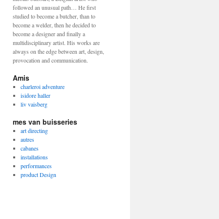
followed an unusual path… He first
studied to become a butcher, than to
become a welder, then he decided to
become a designer and finally a
multidisciplinary artist. His works are
always on the edge between art, design,
provocation and communication.
Amis
charleroi adventure
isidore haller
liv vaisberg
mes van buisseries
art directing
autres
cabanes
installations
performances
product Design