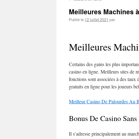
contenu
Meilleures Machines 
Publié le
12 juillet 2021
par
Meilleures Machi
Certains des gains les plus important
casino en ligne. Meilleurs sites de 
fonctions sont associées à des taux
gratuits en ligne pour les joueurs be
Meilleur Casino De Palourdes Au 
Bonus De Casino Sans 
Il s’adresse principalement au march