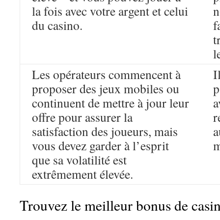
la fois avec votre argent et celui
n
du casino.
f
t
l
Les opérateurs commencent à
I
proposer des jeux mobiles ou
p
continuent de mettre à jour leur
a
offre pour assurer la
r
satisfaction des joueurs, mais
a
vous devez garder à l’esprit
m
que sa volatilité est
extrêmement élevée.
Trouvez le meilleur bonus de casi