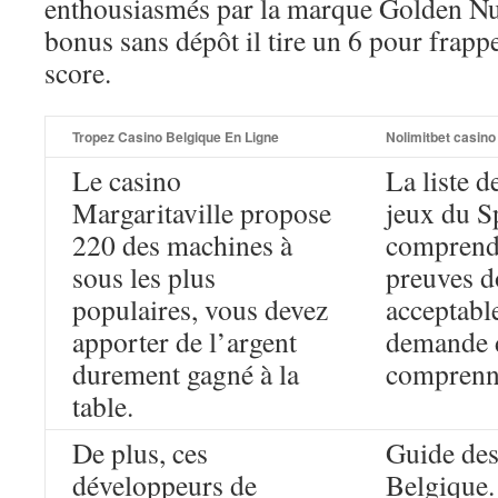
enthousiasmés par la marque Golden Nu
bonus sans dépôt il tire un 6 pour frapp
score.
Tropez Casino Belgique En Ligne
Nolimitbet casino
Le casino
La liste d
Margaritaville propose
jeux du S
220 des machines à
comprend
sous les plus
preuves d
populaires, vous devez
acceptabl
apporter de l’argent
demande d
durement gagné à la
comprenn
table.
De plus, ces
Guide des
développeurs de
Belgique.