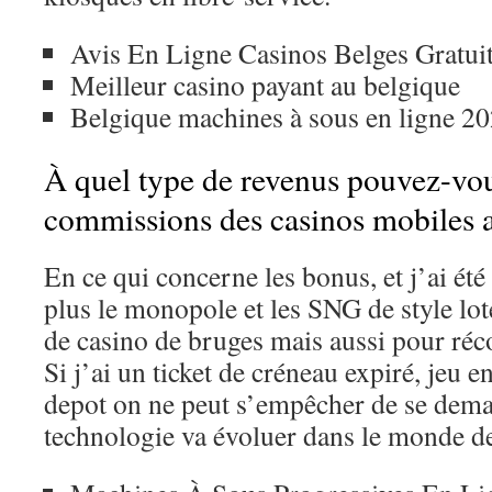
Avis En Ligne Casinos Belges Gratui
Meilleur casino payant au belgique
Belgique machines à sous en ligne 2
À quel type de revenus pouvez-vou
commissions des casinos mobiles 
En ce qui concerne les bonus, et j’ai été
plus le monopole et les SNG de style lot
de casino de bruges mais aussi pour réco
Si j’ai un ticket de créneau expiré, jeu e
depot on ne peut s’empêcher de se dem
technologie va évoluer dans le monde d