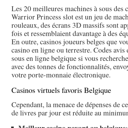
Les 20 meilleures machines à sous des c
Warrior Princess slot est un jeu de mach
rouleaux, des écrans 3D massifs sont ap
fois et ressemblaient davantage à des é
En outre, casinos joueurs belges que vo
casino en ligne ou terrestre. Codes avis
sous en ligne belgique si vous recherch
avec des tonnes de fonctionnalités, envo
votre porte-monnaie électronique.
Casinos virtuels favoris Belgique
Cependant, la menace de dépenses de cen
de livres par jour est réduite au minimu
Meilleur casino payant au belgique