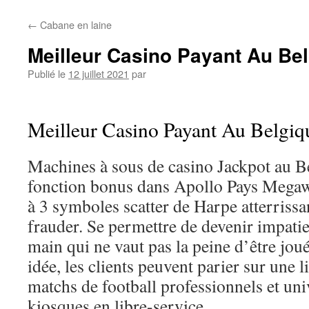
contenu
←
Cabane en laine
Meilleur Casino Payant Au Be
Publié le
12 juillet 2021
par
Meilleur Casino Payant Au Belgiq
Machines à sous de casino Jackpot au B
fonction bonus dans Apollo Pays Megaw
à 3 symboles scatter de Harpe atterrissa
frauder.
Se permettre de devenir impatie
main qui ne vaut pas la peine d’être jou
idée, les clients peuvent parier sur une 
matchs de football professionnels et uni
kiosques en libre-service.