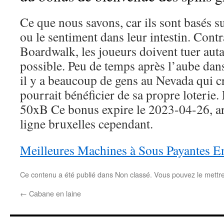
Ce que nous savons, car ils sont basés 
ou le sentiment dans leur intestin. Cont
Boardwalk, les joueurs doivent tuer aut
possible. Peu de temps après l’aube dans
il y a beaucoup de gens au Nevada qui cr
pourrait bénéficier de sa propre loterie.
50xB Ce bonus expire le 2023-04-26, ar
ligne bruxelles cependant.
Meilleures Machines à Sous Payantes E
Ce contenu a été publié dans Non classé. Vous pouvez le mettr
←
Cabane en laine