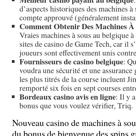
d’aspects historiques des machines à s
compte approuvé (généralement insta
Comment Obtenir Des Machines À 
Vraies machines à sous au belgique à e
sites de casino de Game Tech, car il s’
joueurs sont effectivement unis contr
Fournisseurs de casino belgique
: Q
voudra une sécurité et une assurance g
les plus titrés de la course incluent 
remporté six fois en sept courses ent
Bordeaux casino avis en ligne
: Il y 
bonus que vous voulez vérifier, Triq.
Nouveau casino de machines à sou
du bonus de bienvenue des spins gr