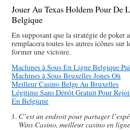
Jouer Au Texas Holdem Pour De L’
Belgique
En supposant que la stratégie de poker a
remplacera toutes les autres icônes sur 
former une victoire.
Machines à Sous En Ligne Belgique Pa
Machines à Sous Bruxelles Jones Où
Meilleur Casino Belge Au Bruxelles
Légitime Sans Dépôt Gratuit Pour Rejo
En Belgique
C’est un endroit pour partager l’expé
Wins Casino, meilleur casino en lign