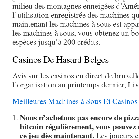
milieu des montagnes enneigées d’Amé
l’utilisation enregistrée des machines 
maintenant les machines à sous est app
les machines à sous, vous obtenez un 
espèces jusqu’à 200 crédits.
Casinos De Hasard Belges
Avis sur les casinos en direct de bruxelle
l’organisation au printemps dernier, Li
Meilleures Machines à Sous Et Casinos
Nous n’achetons pas encore de pizza
bitcoin régulièrement, vous pouvez
ce jeu dès maintenant.
Les joueurs 