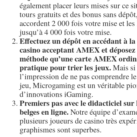
également placer leurs mises sur ce si
tours gratuits et des bonus sans dépôt,
accordent 2 000 fois votre mise et les
jusqu’à 4 000 fois votre mise.
Effectuez un dépôt en accédant à la 
casino acceptant AMEX et déposez 
méthode qu’une carte AMEX ordinair
pratique pour trier les jeux.
Mais si
l’impression de ne pas comprendre l
jeu, Microgaming est un véritable pio
d’innovations iGaming.
Premiers pas avec le didacticiel sur
belges en ligne.
Notre équipe d’exam
plusieurs joueurs de casino très expér
graphismes sont superbes.