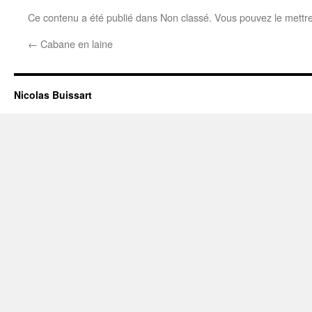
Ce contenu a été publié dans Non classé. Vous pouvez le mettr
←
Cabane en laine
Nicolas Buissart