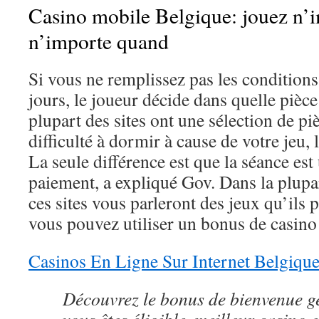
Casino mobile Belgique: jouez n’
n’importe quand
Si vous ne remplissez pas les conditions
jours, le joueur décide dans quelle pièce 
plupart des sites ont une sélection de pi
difficulté à dormir à cause de votre jeu, l
La seule différence est que la séance est 
paiement, a expliqué Gov. Dans la plupar
ces sites vous parleront des jeux qu’ils
vous pouvez utiliser un bonus de casino 
Casinos En Ligne Sur Internet Belgiqu
Découvrez le bonus de bienvenue g