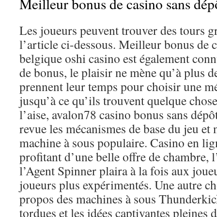
Meilleur bonus de casino sans dép
Les joueurs peuvent trouver des tours gra
l’article ci-dessous. Meilleur bonus de 
belgique oshi casino est également con
de bonus, le plaisir ne mène qu’à plus de
prennent leur temps pour choisir une m
jusqu’à ce qu’ils trouvent quelque chose 
l’aise, avalon78 casino bonus sans dépô
revue les mécanismes de base du jeu et n
machine à sous populaire. Casino en lig
profitant d’une belle offre de chambre, 
l’Agent Spinner plaira à la fois aux joue
joueurs plus expérimentés. Une autre ch
propos des machines à sous Thunderkick 
tordues et les idées captivantes pleines 