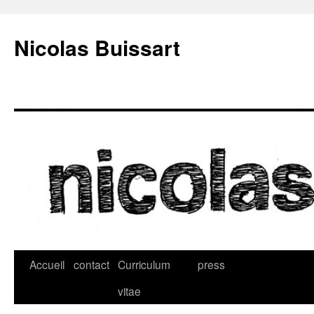
Nicolas Buissart
Accueil
contact
Curriculum
press
Aller
vitae
au