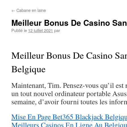
contenu
←
Cabane en laine
Meilleur Bonus De Casino San
Publié le
12 juillet 2021
par
Meilleur Bonus De Casino Sa
Belgique
Maintenant, Tim. Pensez-vous qu’il est
un tout nouvel ordinateur portable Asus
semaine, d’avoir fourni toutes les infor
Mise En Page Bet365 Blackjack Belgiq
Meilleurs Casinos En Ligne Au Belgiqu