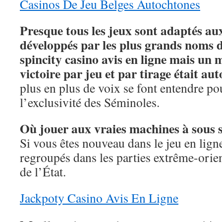
Casinos De Jeu Belges Autochtones
Presque tous les jeux sont adaptés aux
développés par les plus grands noms d
spincity casino avis en ligne mais u
victoire par jeu et par tirage était aut
plus en plus de voix se font entendre po
l’exclusivité des Séminoles.
Où jouer aux vraies machines à sous 
Si vous êtes nouveau dans le jeu en ligne
regroupés dans les parties extrême-orien
de l’État.
Jackpoty Casino Avis En Ligne