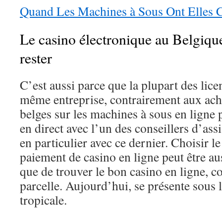
Quand Les Machines à Sous Ont Elles
Le casino électronique au Belgique
rester
C’est aussi parce que la plupart des lice
même entreprise, contrairement aux ache
belges sur les machines à sous en ligne
en direct avec l’un des conseillers d’as
en particulier avec ce dernier. Choisir l
paiement de casino en ligne peut être aus
que de trouver le bon casino en ligne, 
parcelle. Aujourd’hui, se présente sous 
tropicale.