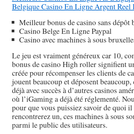
Belgique Casino En Ligne Argent Reel
Meilleur bonus de casino sans dépôt 
Casino Belge En Ligne Paypal
Casino avec machines à sous bruxelle
Le jeu est vraiment généreux car 10, c
bonus de casino High roller signifient u
créée pour récompenser les clients de ca
jouent beaucoup et déposent beaucoup, et
déjà avec succès à d’autres casinos amér
où l’iGaming a déjà été réglementé. Nous
pour que vous puissiez savoir de quoi il
rencontrerez un, ces machines à sous son
parmi le public des utilisateurs.