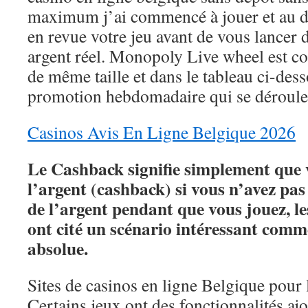
maximum j’ai commencé à jouer et au dé
en revue votre jeu avant de vous lancer 
argent réel. Monopoly Live wheel est 
de même taille et dans le tableau ci-dess
promotion hebdomadaire qui se déroule
Casinos Avis En Ligne Belgique 2026
Le Cashback signifie simplement que 
l’argent (cashback) si vous n’avez pas
de l’argent pendant que vous jouez, l
ont cité un scénario intéressant comme
absolue.
Sites de casinos en ligne Belgique pour 
Certains jeux ont des fonctionnalités aj