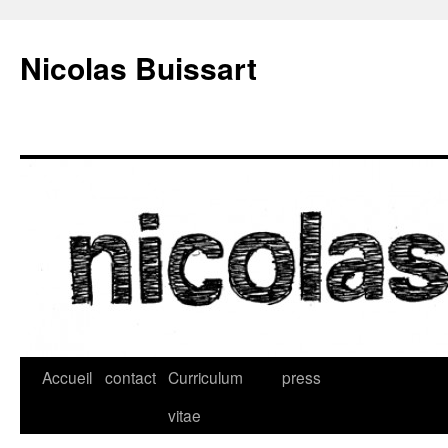
Nicolas Buissart
Accueil
contact
Curriculum
press
Aller
vitae
au