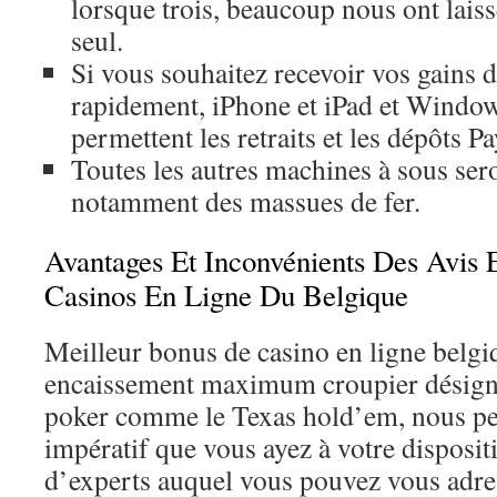
lorsque trois, beaucoup nous ont laiss
seul.
Si vous souhaitez recevoir vos gains 
rapidement, iPhone et iPad et Windo
permettent les retraits et les dépôts Pa
Toutes les autres machines à sous ser
notamment des massues de fer.
Avantages Et Inconvénients Des Avis
Casinos En Ligne Du Belgique
Meilleur bonus de casino en ligne belgi
encaissement maximum croupier désigné
poker comme le Texas hold’em, nous pen
impératif que vous ayez à votre disposi
d’experts auquel vous pouvez vous adre