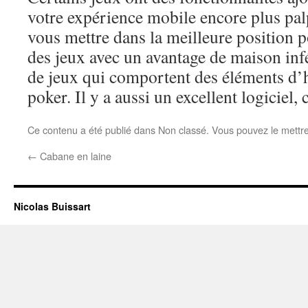
votre expérience mobile encore plus pal
vous mettre dans la meilleure position 
des jeux avec un avantage de maison infé
de jeux qui comportent des éléments d’
poker. Il y a aussi un excellent logicie
Ce contenu a été publié dans Non classé. Vous pouvez le mettr
←
Cabane en laine
Nicolas Buissart