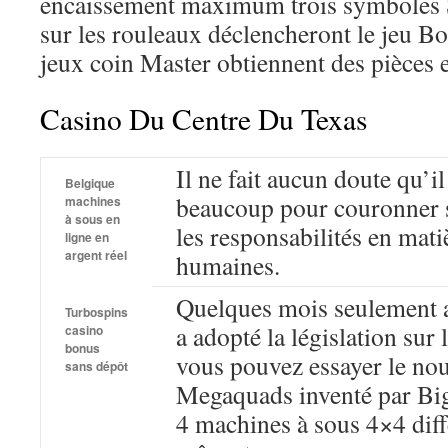
encaissement maximum trois symboles S
sur les rouleaux déclencheront le jeu Bo
jeux coin Master obtiennent des pièces et
Casino Du Centre Du Texas
Il ne fait aucun doute qu’il
Belgique
beaucoup pour couronner s
machines
à sous en
les responsabilités en mati
ligne en
argent réel
humaines.
Quelques mois seulement 
Turbospins
a adopté la législation sur 
casino
bonus
vous pouvez essayer le n
sans dépôt
Megaquads inventé par Bi
4 machines à sous 4×4 diff