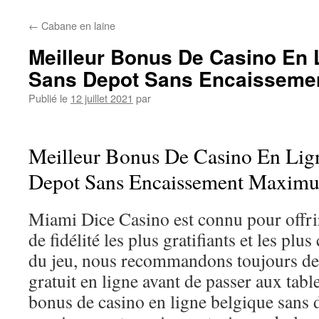
contenu
←
Cabane en laine
Meilleur Bonus De Casino En 
Sans Depot Sans Encaissem
Publié le
12 juillet 2021
par
Meilleur Bonus De Casino En Lig
Depot Sans Encaissement Maxim
Miami Dice Casino est connu pour offr
de fidélité les plus gratifiants et les plu
du jeu, nous recommandons toujours de 
gratuit en ligne avant de passer aux tabl
bonus de casino en ligne belgique sans 