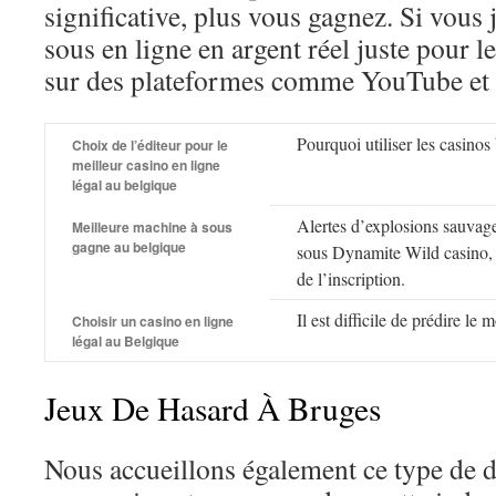
significative, plus vous gagnez. Si vous
sous en ligne en argent réel juste pour le 
sur des plateformes comme YouTube et
Pourquoi utiliser les casinos
Choix de l’éditeur pour le
meilleur casino en ligne
légal au belgique
Alertes d’explosions sauvag
Meilleure machine à sous
gagne au belgique
sous Dynamite Wild casino, l
de l’inscription.
Il est difficile de prédire le 
Choisir un casino en ligne
légal au Belgique
Jeux De Hasard À Bruges
Nous accueillons également ce type de 