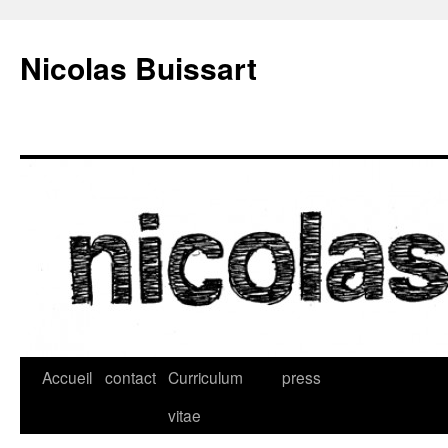
Nicolas Buissart
Accueil
contact
Curriculum
press
Aller
vitae
au