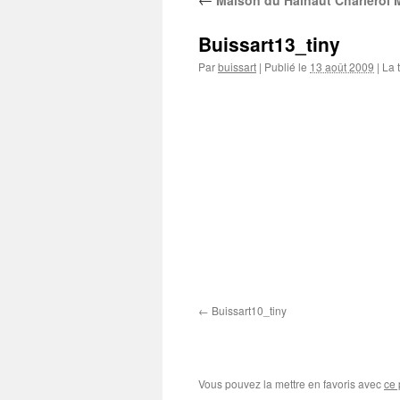
Maison du Hainaut Charleroi 
contenu
Buissart13_tiny
Par
buissart
|
Publié le
13 août 2009
|
La t
Buissart10_tiny
Vous pouvez la mettre en favoris avec
ce 