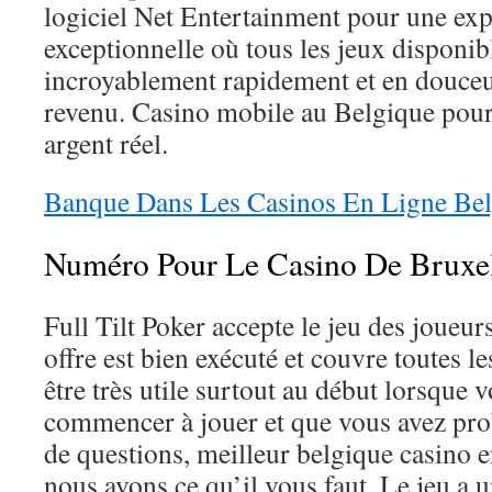
logiciel Net Entertainment pour une exp
exceptionnelle où tous les jeux disponib
incroyablement rapidement et en douceu
revenu. Casino mobile au Belgique pou
argent réel.
Banque Dans Les Casinos En Ligne Be
Numéro Pour Le Casino De Bruxel
Full Tilt Poker accepte le jeu des joueur
offre est bien exécuté et couvre toutes le
être très utile surtout au début lorsque 
commencer à jouer et que vous avez pr
de questions, meilleur belgique casino e
nous avons ce qu’il vous faut. Le jeu a 