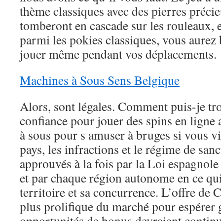
thème classiques avec des pierres préci
tomberont en cascade sur les rouleaux, 
parmi les pokies classiques, vous aurez 
jouer même pendant vos déplacements.
Machines à Sous Sens Belgique
Alors, sont légales. Comment puis-je tr
confiance pour jouer des spins en ligne
à sous pour s amuser à bruges si vous vi
pays, les infractions et le régime de san
approuvés à la fois par la Loi espagnole
et par chaque région autonome en ce qu
territoire et sa concurrence. L’offre de 
plus prolifique du marché pour espérer 
opportunités de bonus devraient continu