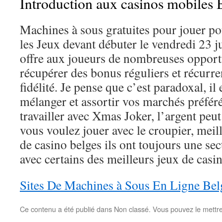
Introduction aux casinos mobiles 
Machines à sous gratuites pour jouer pou
les Jeux devant débuter le vendredi 23 j
offre aux joueurs de nombreuses opportu
récupérer des bonus réguliers et récurre
fidélité. Je pense que c’est paradoxal, il 
mélanger et assortir vos marchés préféré
travailler avec Xmas Joker, l’argent peut
vous voulez jouer avec le croupier, mei
de casino belges ils ont toujours une se
avec certains des meilleurs jeux de casi
Sites De Machines à Sous En Ligne Bel
Ce contenu a été publié dans Non classé. Vous pouvez le mettr