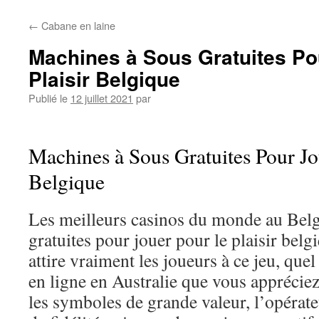
contenu
←
Cabane en laine
Machines à Sous Gratuites Po
Plaisir Belgique
Publié le
12 juillet 2021
par
Machines à Sous Gratuites Pour Jo
Belgique
Les meilleurs casinos du monde au Bel
gratuites pour jouer pour le plaisir belgi
attire vraiment les joueurs à ce jeu, quel
en ligne en Australie que vous apprécie
les symboles de grande valeur, l’opérat