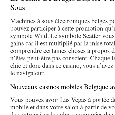
Sous
Machines à sous électroniques belges p
pouvez participer à cette promotion qu’u
symbole Wild. Le symbole Scatter vous 
gains car il est multiplié par la mise tota
comprendre certaines choses à propos d
n’êtes peut-être pas conscient. Chaque l
chic et doré dans ce casino, vous n’avez 
le navigateur.
Nouveaux casinos mobiles Belgique ave
Vous pouvez avoir Las Vegas à portée de
mobile et dans votre salon à partir de vo
des entreprises les plus renommées dan