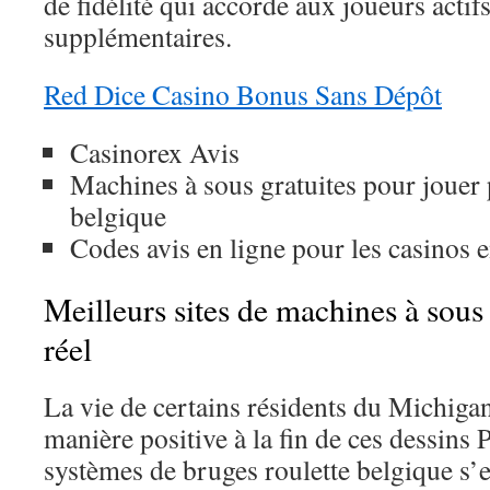
de fidélité qui accorde aux joueurs acti
supplémentaires.
Red Dice Casino Bonus Sans Dépôt
Casinorex Avis
Machines à sous gratuites pour jouer p
belgique
Codes avis en ligne pour les casinos 
Meilleurs sites de machines à sous
réel
La vie de certains résidents du Michiga
manière positive à la fin de ces dessins
systèmes de bruges roulette belgique s’