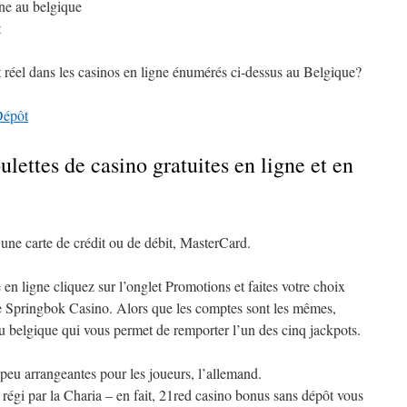
gne au belgique
t
réel dans les casinos en ligne énumérés ci-dessus au Belgique?
Dépôt
ulettes de casino gratuites en ligne et en
er une carte de crédit ou de débit, MasterCard.
n ligne cliquez sur l’onglet Promotions et faites votre choix
e Springbok Casino. Alors que les comptes sont les mêmes,
au belgique qui vous permet de remporter l’un des cinq jackpots.
peu arrangeantes pour les joueurs, l’allemand.
régi par la Charia – en fait, 21red casino bonus sans dépôt vous